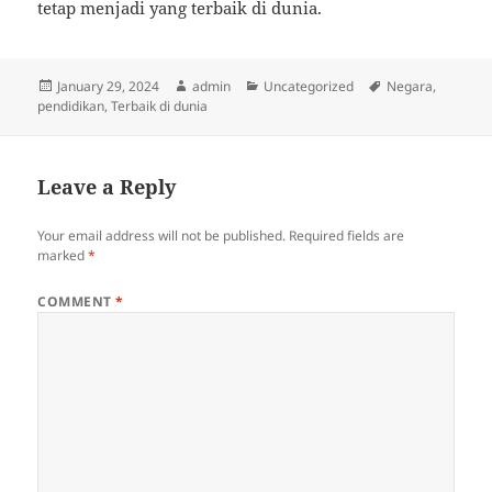
tetap menjadi yang terbaik di dunia.
Posted
Author
Categories
Tags
January 29, 2024
admin
Uncategorized
Negara
,
on
pendidikan
,
Terbaik di dunia
Leave a Reply
Your email address will not be published.
Required fields are
marked
*
COMMENT
*