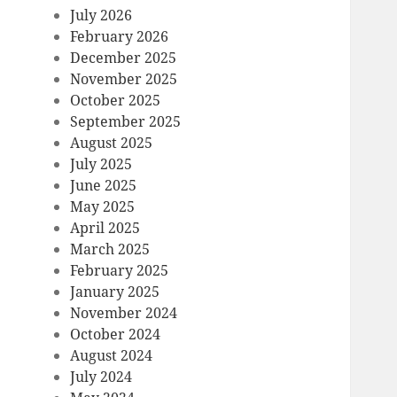
July 2026
February 2026
December 2025
November 2025
October 2025
September 2025
August 2025
July 2025
June 2025
May 2025
April 2025
March 2025
February 2025
January 2025
November 2024
October 2024
August 2024
July 2024