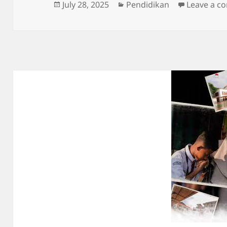
Posted
Categories
July 28, 2025
Pendidikan
Leave a 
on