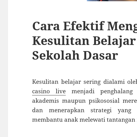
Cara Efektif Men
Kesulitan Belaja
Sekolah Dasar
Kesulitan belajar sering dialami ol
casino live
menjadi penghalang 
akademis maupun psikososial merek
dan menerapkan strategi yang 
membantu anak melewati tantangan i