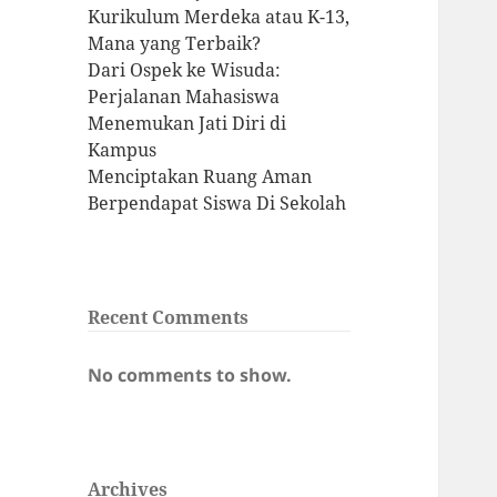
Kurikulum Merdeka atau K-13,
Mana yang Terbaik?
Dari Ospek ke Wisuda:
Perjalanan Mahasiswa
Menemukan Jati Diri di
Kampus
Menciptakan Ruang Aman
Berpendapat Siswa Di Sekolah
Recent Comments
No comments to show.
Archives