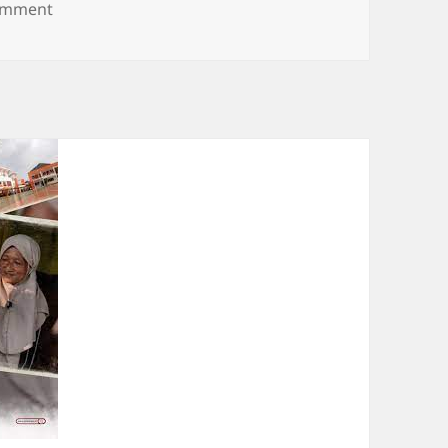
on Cara Efektif Mengatasi Kesulitan Belajar pada A
comment