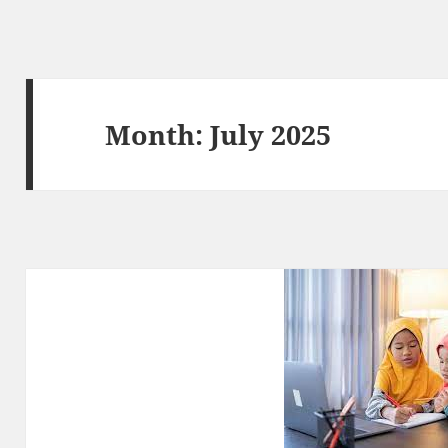
Month:
July 2025