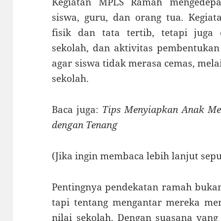
Kegiatan MPLS Ramah mengedepank
siswa, guru, dan orang tua. Kegiata
fisik dan tata tertib, tetapi juga 
sekolah, dan aktivitas pembentukan
agar siswa tidak merasa cemas, mel
sekolah.
Baca juga:
Tips Menyiapkan Anak Me
dengan Tenang
(Jika ingin membaca lebih lanjut seputa
Pentingnya pendekatan ramah bukan
tapi tentang mengantar mereka mem
nilai sekolah. Dengan suasana yan