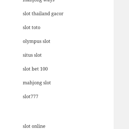
slot thailand gacor
slot toto
olympus slot
situs slot
slot bet 100
mahjong slot
slot777
slot online