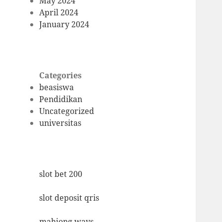
May 2024
April 2024
January 2024
Categories
beasiswa
Pendidikan
Uncategorized
universitas
slot bet 200
slot deposit qris
mahjong ways