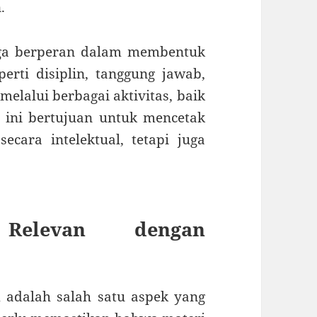
.
juga berperan dalam membentuk
perti disiplin, tanggung jawab,
melalui berbagai aktivitas, baik
 ini bertujuan untuk mencetak
ecara intelektual, tetapi juga
Relevan dengan
 adalah salah satu aspek yang