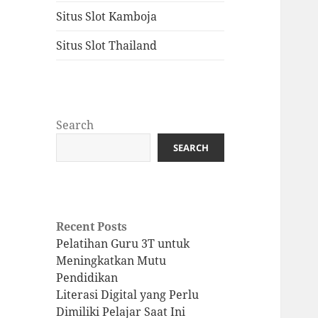
Situs Slot Kamboja
Situs Slot Thailand
Search
SEARCH
Recent Posts
Pelatihan Guru 3T untuk
Meningkatkan Mutu
Pendidikan
Literasi Digital yang Perlu
Dimiliki Pelajar Saat Ini