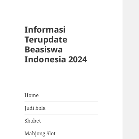
Informasi
Terupdate
Beasiswa
Indonesia 2024
Home
Judi bola
Sbobet
Mahjong Slot