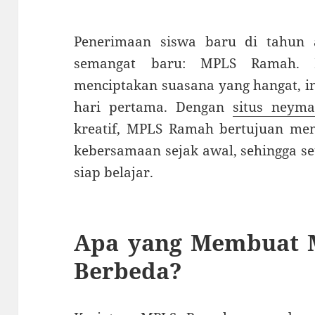
Penerimaan siswa baru di tahun 
semangat baru: MPLS Ramah. M
menciptakan suasana yang hangat, i
hari pertama. Dengan
situs neyma
kreatif, MPLS Ramah bertujuan mem
kebersamaan sejak awal, sehingga se
siap belajar.
Apa yang Membuat 
Berbeda?