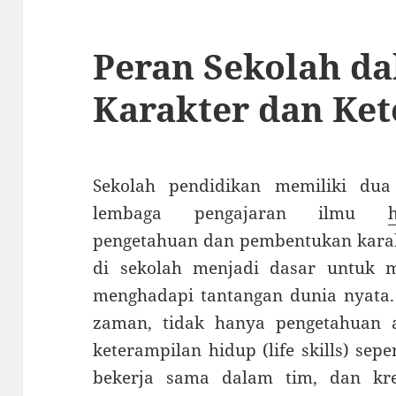
Peran Sekolah d
Karakter dan Ke
Sekolah pendidikan memiliki dua
lembaga pengajaran ilmu
h
pengetahuan dan pembentukan karakt
di sekolah menjadi dasar untuk
menghadapi tantangan dunia nyata.
zaman, tidak hanya pengetahuan a
keterampilan hidup (life skills) se
bekerja sama dalam tim, dan kre