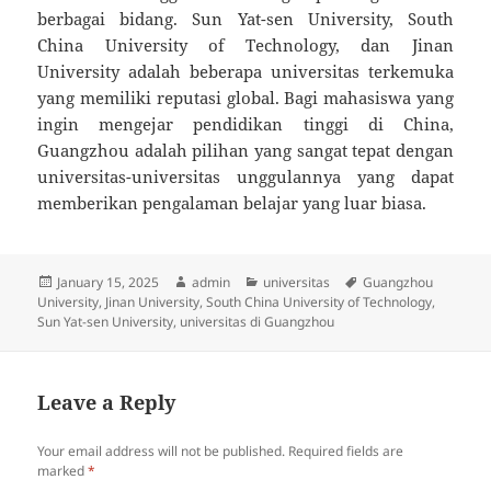
berbagai bidang. Sun Yat-sen University, South
China University of Technology, dan Jinan
University adalah beberapa universitas terkemuka
yang memiliki reputasi global. Bagi mahasiswa yang
ingin mengejar pendidikan tinggi di China,
Guangzhou adalah pilihan yang sangat tepat dengan
universitas-universitas unggulannya yang dapat
memberikan pengalaman belajar yang luar biasa.
Posted
Author
Categories
Tags
January 15, 2025
admin
universitas
Guangzhou
on
University
,
Jinan University
,
South China University of Technology
,
Sun Yat-sen University
,
universitas di Guangzhou
Leave a Reply
Your email address will not be published.
Required fields are
marked
*