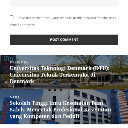
Save my name, email, and website in this browser for the next
time I comment.
Post
PREVIOUS
navigation
Universitas Teknologi Denmark (DTU):
Previous
Universitas Teknik Terkemuka di
post:
Denmark
NEXT
Sekolah Tinggi Ilmu Kesehatan Bani
Next
Saleh: Mencetak Profesional Kesehatan
post:
yang Kompeten dan Peduli