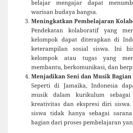
belajar mengajar dapat menumb
warisan budaya bangsa.
Meningkatkan Pembelajaran Kolab
Pendekatan kolaboratif yang m
kelompok dapat diterapkan di In
keterampilan sosial siswa. Ini b
kelompok atau tugas yang men
membantu, berkomunikasi, dan berpik
Menjadikan Seni dan Musik Bagian 
Seperti di Jamaika, Indonesia dap
musik dalam kurikulum sebagai
kreativitas dan ekspresi diri sisw
siswa tidak hanya sebagai sarana 
bagian dari proses pembelajaran yang