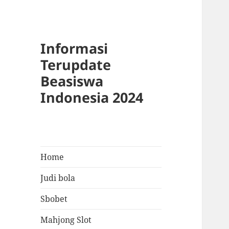
Informasi
Terupdate
Beasiswa
Indonesia 2024
Home
Judi bola
Sbobet
Mahjong Slot