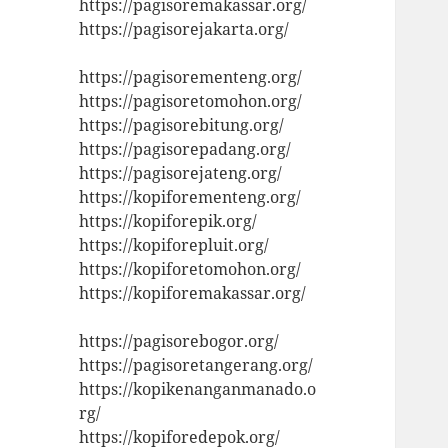
https://pagisoremakassar.org/
https://pagisorejakarta.org/
https://pagisorementeng.org/
https://pagisoretomohon.org/
https://pagisorebitung.org/
https://pagisorepadang.org/
https://pagisorejateng.org/
https://kopiforementeng.org/
https://kopiforepik.org/
https://kopiforepluit.org/
https://kopiforetomohon.org/
https://kopiforemakassar.org/
https://pagisorebogor.org/
https://pagisoretangerang.org/
https://kopikenanganmanado.o
rg/
https://kopiforedepok.org/