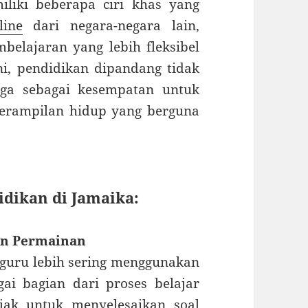
liki beberapa ciri khas yang
line
dari negara-negara lain,
elajaran yang lebih fleksibel
i, pendidikan dipandang tidak
uga sebagai kesempatan untuk
erampilan hidup yang berguna
idikan di Jamaika:
dan Permainan
 guru lebih sering menggunakan
gai bagian dari proses belajar
jak untuk menyelesaikan soal