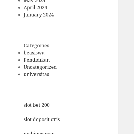
May 2024
April 2024
January 2024
Categories
beasiswa
Pendidikan
Uncategorized
universitas
slot bet 200
slot deposit qris
mahjong ways