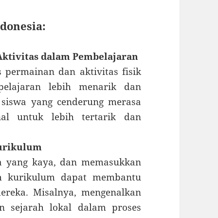
ndonesia:
ktivitas dalam Pembelajaran
 permainan dan aktivitas fisik
elajaran lebih menarik dan
u siswa yang cenderung merasa
al untuk lebih tertarik dan
urikulum
ya yang kaya, dan memasukkan
am kurikulum dapat membantu
mereka. Misalnya, mengenalkan
an sejarah lokal dalam proses