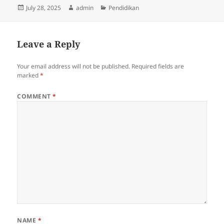
Posted
Author
Categories
July 28, 2025
admin
Pendidikan
on
Leave a Reply
Your email address will not be published.
Required fields are
marked
*
COMMENT
*
NAME
*