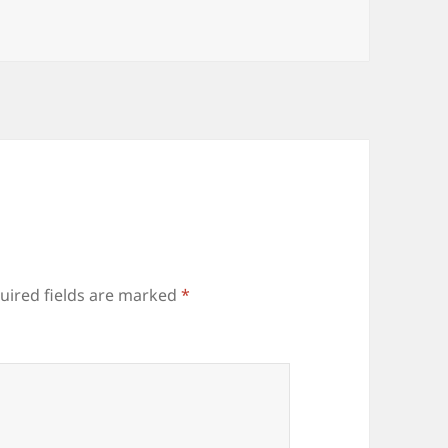
uired fields are marked
*