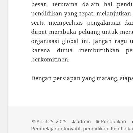
besar, terutama dalam hal pendi
pendidikan yang tepat, melanjutkan 
serta memperluas pengalaman dan 
dapat membuka peluang untuk mencap
organisasi global ini. Jangan rag
karena dunia membutuhkan pe
berkomitmen.
Dengan persiapan yang matang, siapa
Posted
Author
Categories
April 25, 2025
admin
Pendidikan
on
Pembelajaran Inovatif
,
pendidikan
,
Pendidika