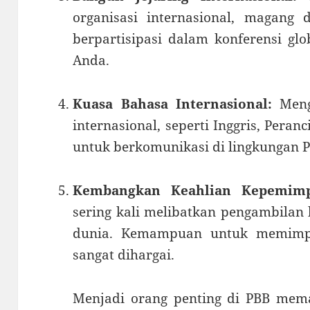
organisasi internasional, magang 
berpartisipasi dalam konferensi gl
Anda.
Kuasa Bahasa Internasional:
Mengu
internasional, seperti Inggris, Peran
untuk berkomunikasi di lingkungan P
Kembangkan Keahlian Kepemimp
sering kali melibatkan pengambila
dunia. Kemampuan untuk memimpin
sangat dihargai.
Menjadi orang penting di PBB me