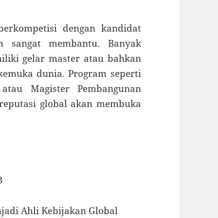
berkompetisi dengan kandidat
kan sangat membantu. Banyak
iliki gelar master atau bahkan
erkemuka dunia. Program seperti
l atau Magister Pembangunan
n reputasi global akan membuka
B
adi Ahli Kebijakan Global