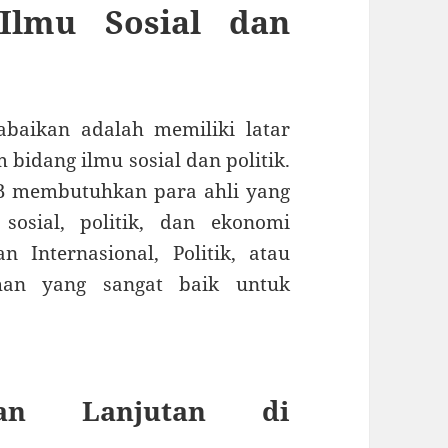
Ilmu Sosial dan
baikan adalah memiliki latar
bidang ilmu sosial dan politik.
PBB membutuhkan para ahli yang
osial, politik, dan ekonomi
 Internasional, Politik, atau
ihan yang sangat baik untuk
kan Lanjutan di