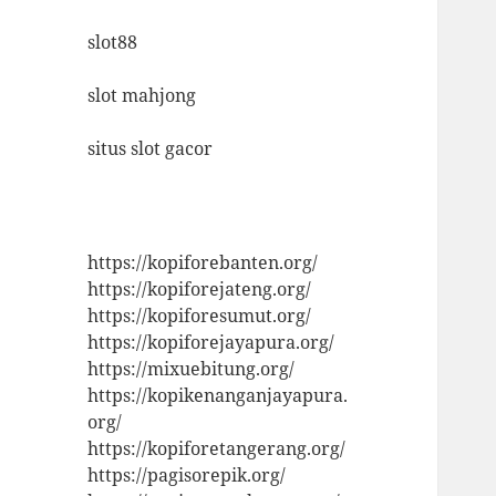
slot88
slot mahjong
situs slot gacor
https://kopiforebanten.org/
https://kopiforejateng.org/
https://kopiforesumut.org/
https://kopiforejayapura.org/
https://mixuebitung.org/
https://kopikenanganjayapura.
org/
https://kopiforetangerang.org/
https://pagisorepik.org/