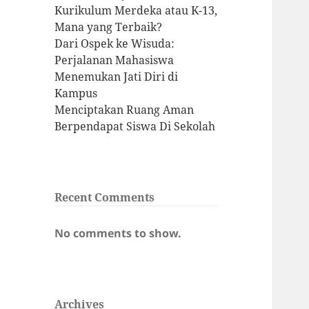
Kurikulum Merdeka atau K-13,
Mana yang Terbaik?
Dari Ospek ke Wisuda:
Perjalanan Mahasiswa
Menemukan Jati Diri di
Kampus
Menciptakan Ruang Aman
Berpendapat Siswa Di Sekolah
Recent Comments
No comments to show.
Archives