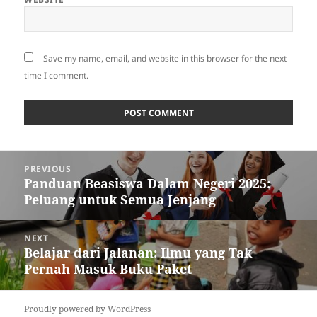
Save my name, email, and website in this browser for the next
time I comment.
Post
PREVIOUS
navigation
Panduan Beasiswa Dalam Negeri 2025:
Previous
Peluang untuk Semua Jenjang
post:
NEXT
Belajar dari Jalanan: Ilmu yang Tak
Next
Pernah Masuk Buku Paket
post:
Proudly powered by WordPress