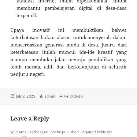
koneksi internet mulai diperkenalkan untuk
membantu pembelajaran digital di desa-desa
terpencil.
Upaya inovatif ini membuktikan bahwa
keterbatasan bukan alasan untuk menyerah dalam
mencerdaskan generasi muda di desa. Justru dari
keterbatasan itulah muncul ide-ide kreatif yang
mampu membuka jalan menuju pendidikan yang
lebih merata, adil, dan berkelanjutan di seluruh
penjuru negeri.
Posted
Author
Categories
July 2, 2025
admin
Pendidikan
on
Leave a Reply
Your email address will not be published.
Required fields are