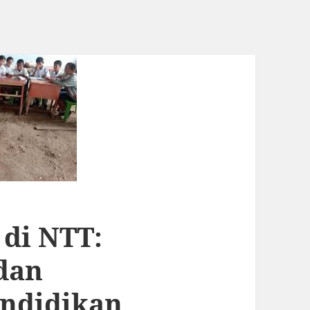
di NTT:
dan
ndidikan