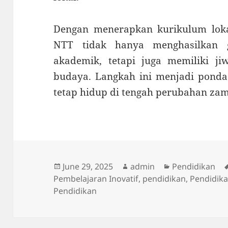
Dengan menerapkan kurikulum lokal
NTT tidak hanya menghasilkan g
akademik, tetapi juga memiliki ji
budaya. Langkah ini menjadi ponda
tetap hidup di tengah perubahan za
Posted
Author
Categories
June 29, 2025
admin
Pendidikan
on
Pembelajaran Inovatif
,
pendidikan
,
Pendidika
Pendidikan