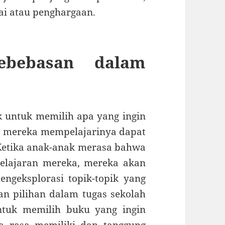
i atau penghargaan.
ebebasan dalam
untuk memilih apa yang ingin
a mereka mempelajarinya dapat
Ketika anak-anak merasa bahwa
elajaran mereka, mereka akan
ngeksplorasi topik-topik yang
n pilihan dalam tugas sekolah
tuk memilih buku yang ingin