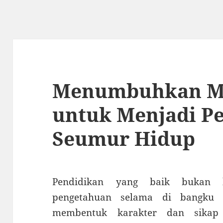
Menumbuhkan M
untuk Menjadi P
Seumur Hidup
Pendidikan yang baik bukan 
pengetahuan selama di bangku s
membentuk karakter dan sikap 