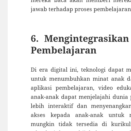
mereka baca akan memberi mereka
jawab terhadap proses pembelajaran
6. Mengintegrasika
Pembelajaran
Di era digital ini, teknologi dapat 
untuk menumbuhkan minat anak da
aplikasi pembelajaran, video eduk
anak-anak dapat menjelajahi dunia
lebih interaktif dan menyenangka
akses kepada anak-anak untuk m
mungkin tidak tersedia di kuriku