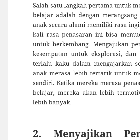
Salah satu langkah pertama untuk 
belajar adalah dengan merangsang 
anak secara alami memiliki rasa ingin
kali rasa penasaran ini bisa memud
untuk berkembang. Mengajukan pe
kesempatan untuk eksplorasi, dan
terlalu kaku dalam mengajarkan 
anak merasa lebih tertarik untuk 
sendiri. Ketika mereka merasa penas
belajar, mereka akan lebih termoti
lebih banyak.
2. Menyajikan Pe