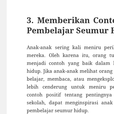
3. Memberikan Conto
Pembelajar Seumur 
Anak-anak sering kali meniru peri
mereka. Oleh karena itu, orang t
menjadi contoh yang baik dalam 
hidup. Jika anak-anak melihat orang
belajar, membaca, atau mengeksplo
lebih cenderung untuk meniru pe
contoh positif tentang pentingnya
sekolah, dapat menginspirasi anak
pembelajar seumur hidup.