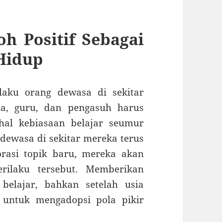
h Positif Sebagai
Hidup
laku orang dewasa di sekitar
ua, guru, dan pengasuh harus
hal kebiasaan belajar seumur
 dewasa di sekitar mereka terus
rasi topik baru, mereka akan
rilaku tersebut. Memberikan
 belajar, bahkan setelah usia
 untuk mengadopsi pola pikir