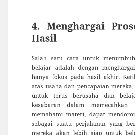
4. Menghargai Pro
Hasil
Salah satu cara untuk menumbuh
belajar adalah dengan mengharga
hanya fokus pada hasil akhir. Ket
atas usaha dan pencapaian mereka, 
untuk terus berusaha dan belaja
kesabaran dalam memecahkan 
memahami materi, dapat mendoron
sebagai suatu perjalanan yang ber
mereka akan lebih siap untuk bel