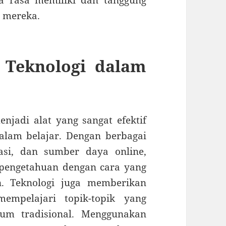
 rasa memiliki dan tanggung
 mereka.
n Teknologi dalam
menjadi alat yang sangat efektif
lam belajar. Dengan berbagai
asi, dan sumber daya online,
 pengetahuan dengan cara yang
n. Teknologi juga memberikan
empelajari topik-topik yang
lum tradisional. Menggunakan