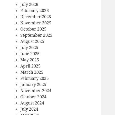
July 2026
February 2026
December 2025
November 2025
October 2025
September 2025
August 2025
July 2025
June 2025
May 2025
April 2025
March 2025
February 2025
January 2025
November 2024
October 2024
August 2024
July 2024