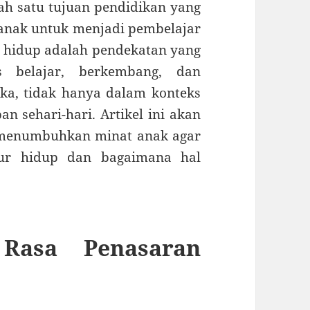
ah satu tujuan pendidikan yang
nak untuk menjadi pembelajar
 hidup adalah pendekatan yang
s belajar, berkembang, dan
a, tidak hanya dalam konteks
n sehari-hari. Artikel ini akan
menumbuhkan minat anak agar
ur hidup dan bagaimana hal
Rasa Penasaran