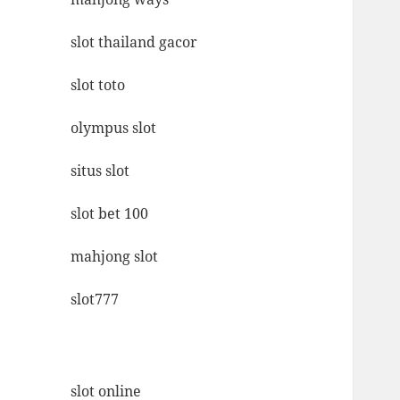
slot thailand gacor
slot toto
olympus slot
situs slot
slot bet 100
mahjong slot
slot777
slot online