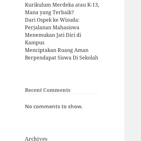
Kurikulum Merdeka atau K-13,
Mana yang Terbaik?
Dari Ospek ke Wisuda:
Perjalanan Mahasiswa
Menemukan Jati Diri di
Kampus
Menciptakan Ruang Aman
Berpendapat Siswa Di Sekolah
Recent Comments
No comments to show.
Archives