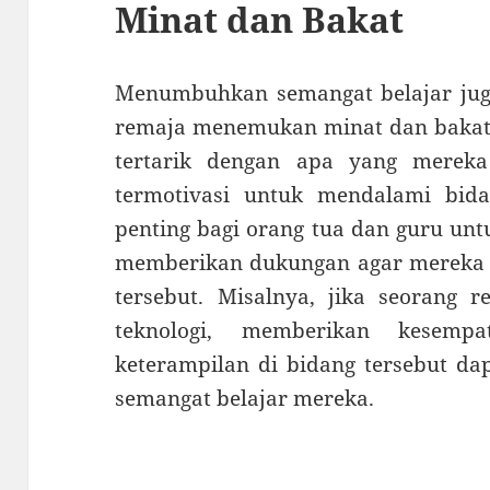
Minat dan Bakat
Menumbuhkan semangat belajar ju
remaja menemukan minat dan bakat 
tertarik dengan apa yang mereka
termotivasi untuk mendalami bidan
penting bagi orang tua dan guru un
memberikan dukungan agar mereka
tersebut. Misalnya, jika seorang r
teknologi, memberikan kesemp
keterampilan di bidang tersebut da
semangat belajar mereka.