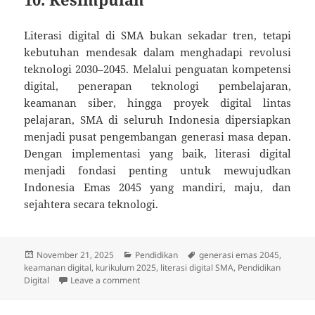
Literasi digital di SMA bukan sekadar tren, tetapi
kebutuhan mendesak dalam menghadapi revolusi
teknologi 2030–2045. Melalui penguatan kompetensi
digital, penerapan teknologi pembelajaran,
keamanan siber, hingga proyek digital lintas
pelajaran, SMA di seluruh Indonesia dipersiapkan
menjadi pusat pengembangan generasi masa depan.
Dengan implementasi yang baik, literasi digital
menjadi fondasi penting untuk mewujudkan
Indonesia Emas 2045 yang mandiri, maju, dan
sejahtera secara teknologi.
Posted
Categories
Tags
November 21, 2025
Pendidikan
generasi emas 2045
,
on
keamanan digital
,
kurikulum 2025
,
literasi digital SMA
,
Pendidikan
on Penguatan Literasi Digital di SMA: Kesi
Digital
Leave a comment