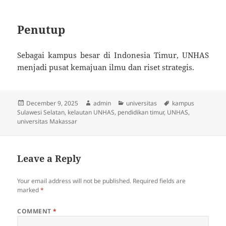
Penutup
Sebagai kampus besar di Indonesia Timur, UNHAS
menjadi pusat kemajuan ilmu dan riset strategis.
Posted
Author
Categories
Tags
December 9, 2025
admin
universitas
kampus
on
Sulawesi Selatan
,
kelautan UNHAS
,
pendidikan timur
,
UNHAS
,
universitas Makassar
Leave a Reply
Your email address will not be published.
Required fields are
marked
*
COMMENT
*