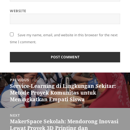
WEBSITE
Save my name, email, and website in this browser for the next
time I comment.
Post
PREVIOUS
navigation
Service-Learning di Lingkungan Sekitar:
Previous
Metode Proyek Komunitas untuk
post:
Meningkatkan Empati Siswa
NEXT
MakerSpace Sekolah: Mendorong Inovasi
Next
Lewat Proyek 3D Printing dan
post: