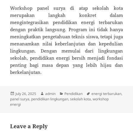
Workshop panel surya di atap sekolah kota
merupakan langkah konkret dalam
mengintegrasikan pendidikan energi terbarukan
dengan praktik langsung. Program ini tidak hanya
meningkatkan pengetahuan teknis siswa, tetapi juga
menanamkan nilai keberlanjutan dan kepedulian
lingkungan. Dengan memulai dari lingkungan
sekolah, pendidikan energi bersih menjadi fondasi
penting bagi masa depan yang lebih hijau dan
berkelanjutan.
Posted
Author
Categories
Tags
July 26, 2025
admin
Pendidikan
energi terbarukan
,
on
panel surya
,
pendidikan lingkungan
,
sekolah kota
,
workshop
energi
Leave a Reply