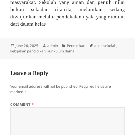
masyarakat. Sekolah yang aman dan penuh nilai
bukan sekadar cita-cita, melainkan sedang
diwujudkan melalui pendekatan nyata yang dimulai
dari dalam kelas
Posted
Author
Categories
Tags
June 26, 2025
admin
Pendidikan
anak sekolah
,
on
kebijakan pendidikan
,
kurikulum damai
Leave a Reply
Your email address will not be published.
Required fields are
marked
*
COMMENT
*