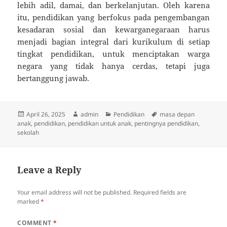
lebih adil, damai, dan berkelanjutan. Oleh karena
itu, pendidikan yang berfokus pada pengembangan
kesadaran sosial dan kewarganegaraan harus
menjadi bagian integral dari kurikulum di setiap
tingkat pendidikan, untuk menciptakan warga
negara yang tidak hanya cerdas, tetapi juga
bertanggung jawab.
Posted
Author
Categories
Tags
April 26, 2025
admin
Pendidikan
masa depan
on
anak
,
pendidikan
,
pendidikan untuk anak
,
pentingnya pendidikan
,
sekolah
Leave a Reply
Your email address will not be published.
Required fields are
marked
*
COMMENT
*