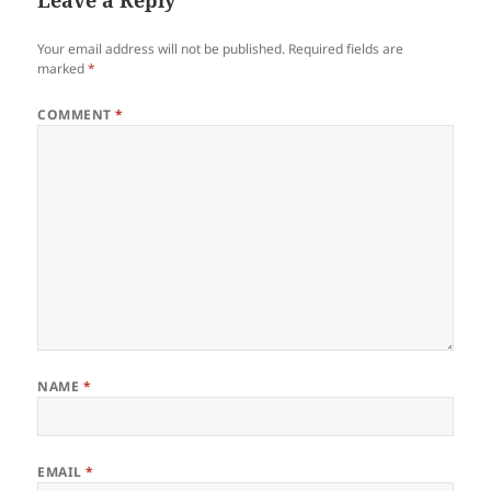
Leave a Reply
Your email address will not be published.
Required fields are
marked
*
COMMENT
*
NAME
*
EMAIL
*