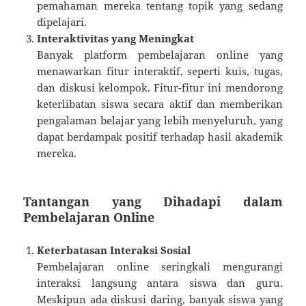
pemahaman mereka tentang topik yang sedang
dipelajari.
Interaktivitas yang Meningkat
Banyak platform pembelajaran online yang
menawarkan fitur interaktif, seperti kuis, tugas,
dan diskusi kelompok. Fitur-fitur ini mendorong
keterlibatan siswa secara aktif dan memberikan
pengalaman belajar yang lebih menyeluruh, yang
dapat berdampak positif terhadap hasil akademik
mereka.
Tantangan yang Dihadapi dalam
Pembelajaran Online
Keterbatasan Interaksi Sosial
Pembelajaran online seringkali mengurangi
interaksi langsung antara siswa dan guru.
Meskipun ada diskusi daring, banyak siswa yang