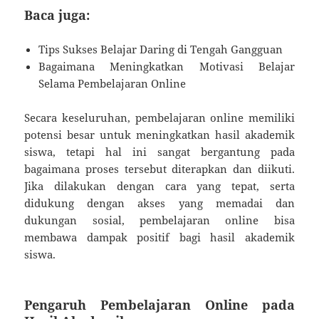
Baca juga:
Tips Sukses Belajar Daring di Tengah Gangguan
Bagaimana Meningkatkan Motivasi Belajar
Selama Pembelajaran Online
Secara keseluruhan, pembelajaran online memiliki
potensi besar untuk meningkatkan hasil akademik
siswa, tetapi hal ini sangat bergantung pada
bagaimana proses tersebut diterapkan dan diikuti.
Jika dilakukan dengan cara yang tepat, serta
didukung dengan akses yang memadai dan
dukungan sosial, pembelajaran online bisa
membawa dampak positif bagi hasil akademik
siswa.
Pengaruh Pembelajaran Online pada