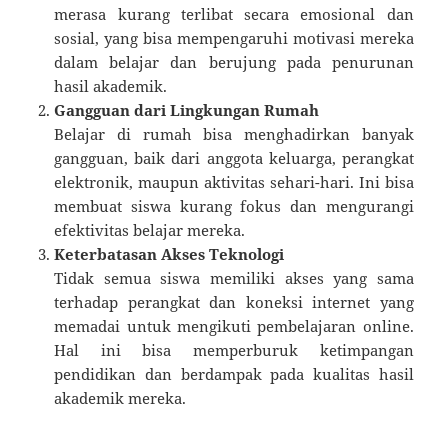
merasa kurang terlibat secara emosional dan
sosial, yang bisa mempengaruhi motivasi mereka
dalam belajar dan berujung pada penurunan
hasil akademik.
Gangguan dari Lingkungan Rumah
Belajar di rumah bisa menghadirkan banyak
gangguan, baik dari anggota keluarga, perangkat
elektronik, maupun aktivitas sehari-hari. Ini bisa
membuat siswa kurang fokus dan mengurangi
efektivitas belajar mereka.
Keterbatasan Akses Teknologi
Tidak semua siswa memiliki akses yang sama
terhadap perangkat dan koneksi internet yang
memadai untuk mengikuti pembelajaran online.
Hal ini bisa memperburuk ketimpangan
pendidikan dan berdampak pada kualitas hasil
akademik mereka.