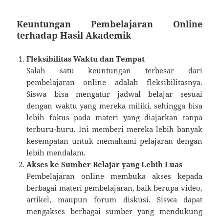
Keuntungan Pembelajaran Online
terhadap Hasil Akademik
Fleksibilitas Waktu dan Tempat
Salah satu keuntungan terbesar dari
pembelajaran online adalah fleksibilitasnya.
Siswa bisa mengatur jadwal belajar sesuai
dengan waktu yang mereka miliki, sehingga bisa
lebih fokus pada materi yang diajarkan tanpa
terburu-buru. Ini memberi mereka lebih banyak
kesempatan untuk memahami pelajaran dengan
lebih mendalam.
Akses ke Sumber Belajar yang Lebih Luas
Pembelajaran online membuka akses kepada
berbagai materi pembelajaran, baik berupa video,
artikel, maupun forum diskusi. Siswa dapat
mengakses berbagai sumber yang mendukung