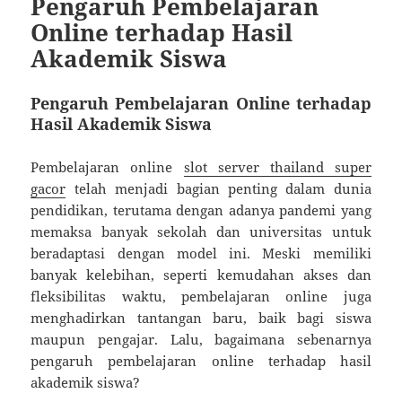
Pengaruh Pembelajaran
Online terhadap Hasil
Akademik Siswa
Pengaruh Pembelajaran Online terhadap
Hasil Akademik Siswa
Pembelajaran online
slot server thailand super
gacor
telah menjadi bagian penting dalam dunia
pendidikan, terutama dengan adanya pandemi yang
memaksa banyak sekolah dan universitas untuk
beradaptasi dengan model ini. Meski memiliki
banyak kelebihan, seperti kemudahan akses dan
fleksibilitas waktu, pembelajaran online juga
menghadirkan tantangan baru, baik bagi siswa
maupun pengajar. Lalu, bagaimana sebenarnya
pengaruh pembelajaran online terhadap hasil
akademik siswa?