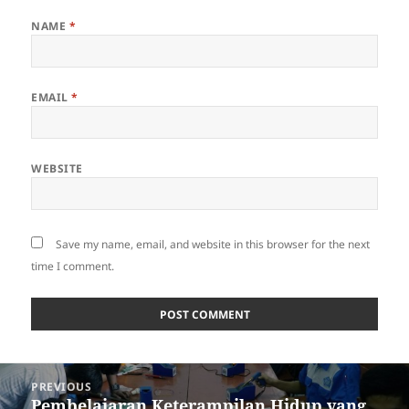
NAME
*
EMAIL
*
WEBSITE
Save my name, email, and website in this browser for the next
time I comment.
Post
PREVIOUS
navigation
Pembelajaran Keterampilan Hidup yang
Previous