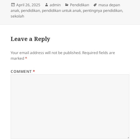
Posted
Author
Categories
Tags
April 26, 2025
admin
Pendidikan
masa depan
on
anak
,
pendidikan
,
pendidikan untuk anak
,
pentingnya pendidikan
,
sekolah
Leave a Reply
Your email address will not be published.
Required fields are
marked
*
COMMENT
*