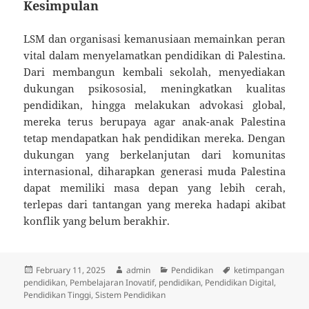
Kesimpulan
LSM dan organisasi kemanusiaan memainkan peran
vital dalam menyelamatkan pendidikan di Palestina.
Dari membangun kembali sekolah, menyediakan
dukungan psikososial, meningkatkan kualitas
pendidikan, hingga melakukan advokasi global,
mereka terus berupaya agar anak-anak Palestina
tetap mendapatkan hak pendidikan mereka. Dengan
dukungan yang berkelanjutan dari komunitas
internasional, diharapkan generasi muda Palestina
dapat memiliki masa depan yang lebih cerah,
terlepas dari tantangan yang mereka hadapi akibat
konflik yang belum berakhir.
Posted
Author
Categories
Tags
February 11, 2025
admin
Pendidikan
ketimpangan
on
pendidikan
,
Pembelajaran Inovatif
,
pendidikan
,
Pendidikan Digital
,
Pendidikan Tinggi
,
Sistem Pendidikan