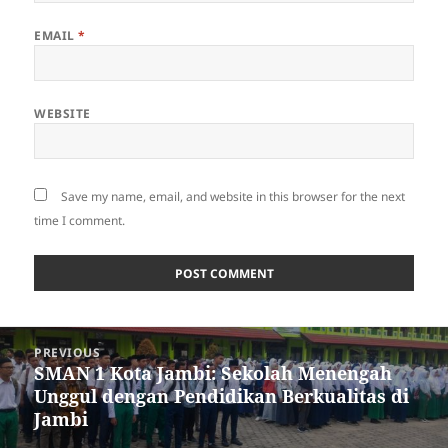
EMAIL
*
WEBSITE
Save my name, email, and website in this browser for the next
time I comment.
Post
PREVIOUS
navigation
SMAN 1 Kota Jambi: Sekolah Menengah
Previous
Unggul dengan Pendidikan Berkualitas di
post:
Jambi