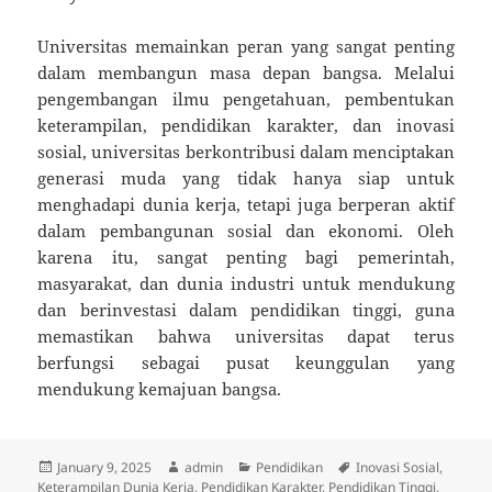
Universitas memainkan peran yang sangat penting
dalam membangun masa depan bangsa. Melalui
pengembangan ilmu pengetahuan, pembentukan
keterampilan, pendidikan karakter, dan inovasi
sosial, universitas berkontribusi dalam menciptakan
generasi muda yang tidak hanya siap untuk
menghadapi dunia kerja, tetapi juga berperan aktif
dalam pembangunan sosial dan ekonomi. Oleh
karena itu, sangat penting bagi pemerintah,
masyarakat, dan dunia industri untuk mendukung
dan berinvestasi dalam pendidikan tinggi, guna
memastikan bahwa universitas dapat terus
berfungsi sebagai pusat keunggulan yang
mendukung kemajuan bangsa.
Posted
Author
Categories
Tags
January 9, 2025
admin
Pendidikan
Inovasi Sosial
,
on
Keterampilan Dunia Kerja
,
Pendidikan Karakter
,
Pendidikan Tinggi
,