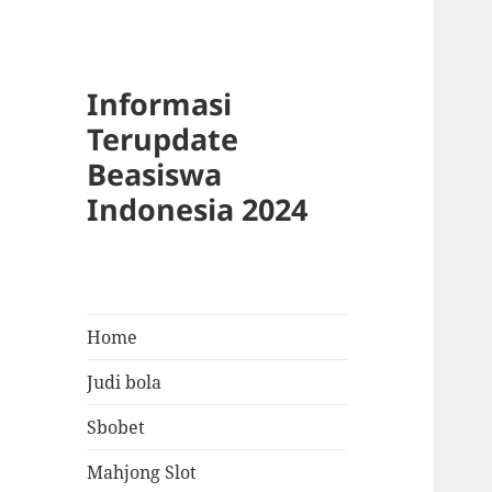
Informasi
Terupdate
Beasiswa
Indonesia 2024
Home
Judi bola
Sbobet
Mahjong Slot