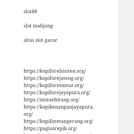
slot88
slot mahjong
situs slot gacor
https://kopiforebanten.org/
https://kopiforejateng.org/
https://kopiforesumut.org/
https://kopiforejayapura.org/
https://mixuebitung.org/
https://kopikenanganjayapura.
org/
https://kopiforetangerang.org/
https://pagisorepik.org/