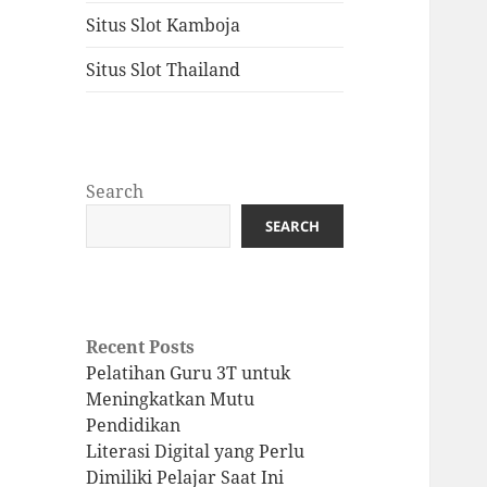
Situs Slot Kamboja
Situs Slot Thailand
Search
SEARCH
Recent Posts
Pelatihan Guru 3T untuk
Meningkatkan Mutu
Pendidikan
Literasi Digital yang Perlu
Dimiliki Pelajar Saat Ini