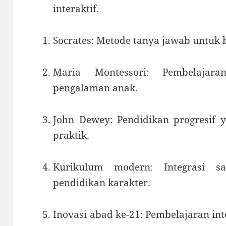
interaktif.
Socrates: Metode tanya jawab untuk be
Maria Montessori: Pembelajara
pengalaman anak.
John Dewey: Pendidikan progresif 
praktik.
Kurikulum modern: Integrasi sai
pendidikan karakter.
Inovasi abad ke-21: Pembelajaran inte