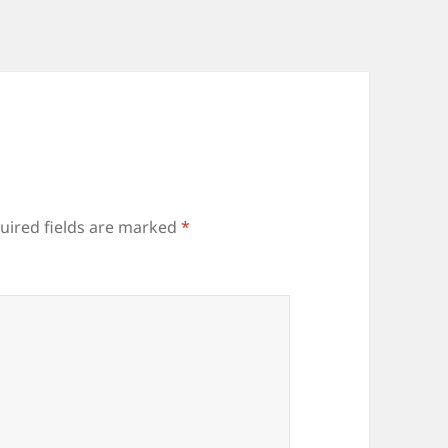
uired fields are marked
*