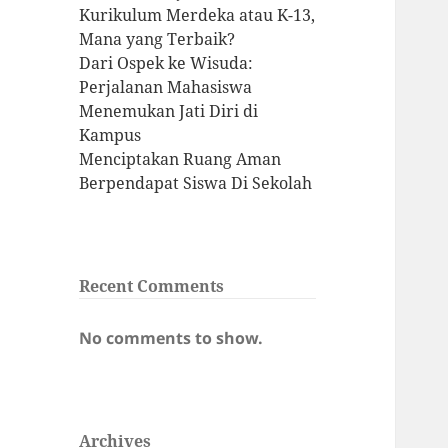
Kurikulum Merdeka atau K-13,
Mana yang Terbaik?
Dari Ospek ke Wisuda:
Perjalanan Mahasiswa
Menemukan Jati Diri di
Kampus
Menciptakan Ruang Aman
Berpendapat Siswa Di Sekolah
Recent Comments
No comments to show.
Archives