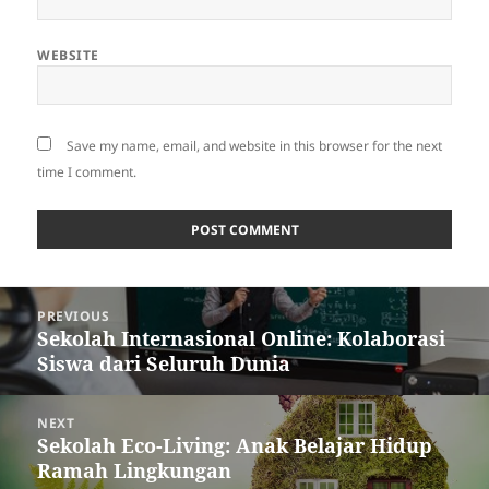
WEBSITE
Save my name, email, and website in this browser for the next
time I comment.
Post
PREVIOUS
navigation
Sekolah Internasional Online: Kolaborasi
Previous
Siswa dari Seluruh Dunia
post:
NEXT
Sekolah Eco-Living: Anak Belajar Hidup
Next
Ramah Lingkungan
post: