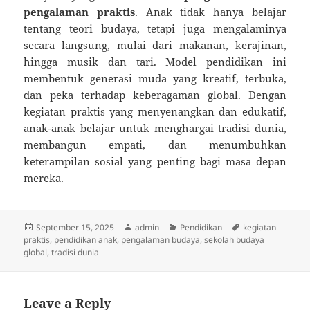
pengalaman praktis
. Anak tidak hanya belajar
tentang teori budaya, tetapi juga mengalaminya
secara langsung, mulai dari makanan, kerajinan,
hingga musik dan tari. Model pendidikan ini
membentuk generasi muda yang kreatif, terbuka,
dan peka terhadap keberagaman global. Dengan
kegiatan praktis yang menyenangkan dan edukatif,
anak-anak belajar untuk menghargai tradisi dunia,
membangun empati, dan menumbuhkan
keterampilan sosial yang penting bagi masa depan
mereka.
Posted
Author
Categories
Tags
September 15, 2025
admin
Pendidikan
kegiatan
on
praktis
,
pendidikan anak
,
pengalaman budaya
,
sekolah budaya
global
,
tradisi dunia
Leave a Reply