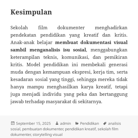
Kesimpulan
Sekolah film dokumenter menghadirkan
pendekatan pendidikan yang kreatif dan kritis.
Anak-anak belajar
membuat dokumentasi visual
sambil menganalisis isu sosial
, menggabungkan
keterampilan teknis, komunikasi, dan pemikiran
kritis. Model pendidikan ini membekali generasi
muda dengan kemampuan ekspresi, kerja tim, serta
kesadaran sosial yang tinggi, sehingga mereka tidak
hanya mampu menghasilkan karya kreatif, tetapi
juga menjadi individu yang peka dan bertanggung
jawab terhadap masyarakat di sekitarnya.
Posted
Author
Categories
Tags
September 15, 2025
admin
Pendidikan
analisis
on
sosial
,
pembuatan dokumenter
,
pendidikan kreatif
,
sekolah film
dokumenter
,
storytelling visual