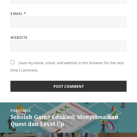
EMAIL
*
WEBSITE
Save my name, email, and website in this browser for the next
time I comment.
Post
PREVIOUS
navigation
Sekolah Game Edukasi: Menyelesaikan
Previous
Quest dan Level Up
post: