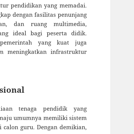
ktur pendidikan yang memadai.
kap dengan fasilitas penunjang
kaan, dan ruang multimedia,
ng ideal bagi peserta didik.
pemerintah yang kuat juga
m meningkatkan infrastruktur
sional
diaan tenaga pendidik yang
a maju umumnya memiliki sistem
gi calon guru. Dengan demikian,