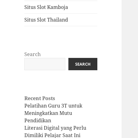
Situs Slot Kamboja
Situs Slot Thailand
Search
SEARCH
Recent Posts
Pelatihan Guru 3T untuk
Meningkatkan Mutu
Pendidikan
Literasi Digital yang Perlu
Dimiliki Pelajar Saat Ini