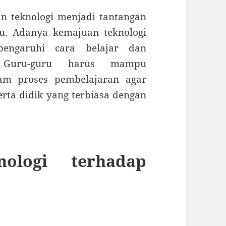
an teknologi menjadi tantangan
u. Adanya kemajuan teknologi
engaruhi cara belajar dan
. Guru-guru harus mampu
lam proses pembelajaran agar
rta didik yang terbiasa dengan
ologi terhadap