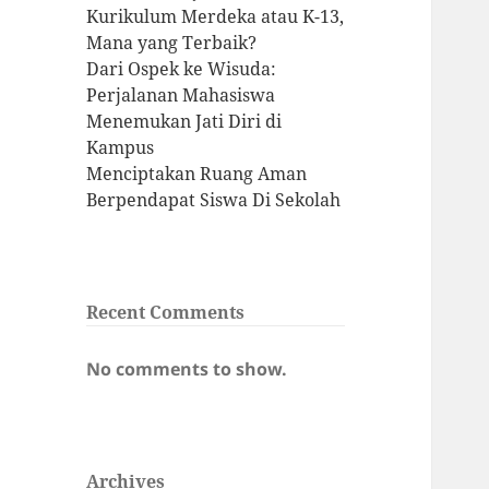
Kurikulum Merdeka atau K-13,
Mana yang Terbaik?
Dari Ospek ke Wisuda:
Perjalanan Mahasiswa
Menemukan Jati Diri di
Kampus
Menciptakan Ruang Aman
Berpendapat Siswa Di Sekolah
Recent Comments
No comments to show.
Archives