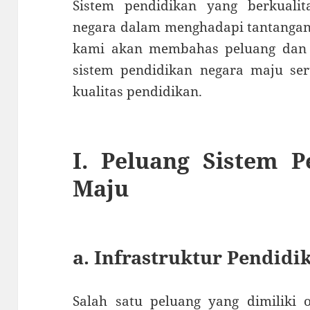
Sistem pendidikan yang berkualit
negara dalam menghadapi tantangan 
kami akan membahas peluang dan 
sistem pendidikan negara maju ser
kualitas pendidikan.
I. Peluang Sistem 
Maju
a. Infrastruktur Pendid
Salah satu peluang yang dimiliki 