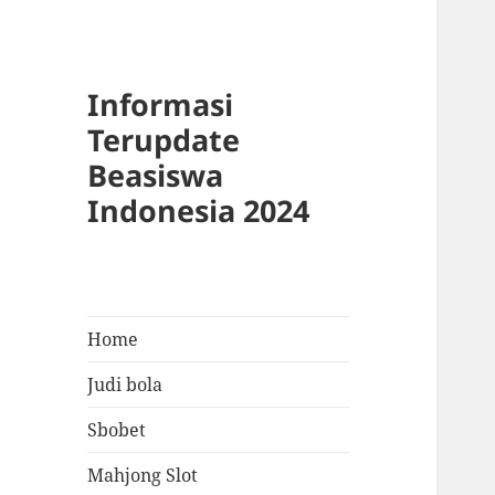
Informasi
Terupdate
Beasiswa
Indonesia 2024
Home
Judi bola
Sbobet
Mahjong Slot