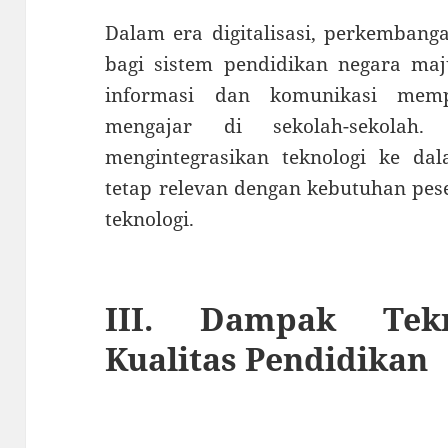
Dalam era digitalisasi, perkembang
bagi sistem pendidikan negara maj
informasi dan komunikasi memp
mengajar di sekolah-sekolah
mengintegrasikan teknologi ke da
tetap relevan dengan kebutuhan pese
teknologi.
III. Dampak Tekn
Kualitas Pendidikan