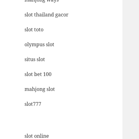
slot thailand gacor
slot toto
olympus slot
situs slot
slot bet 100
mahjong slot
slot777
slot online