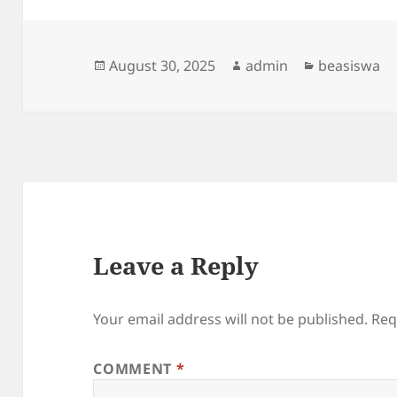
Posted
Author
Categories
August 30, 2025
admin
beasiswa
on
Leave a Reply
Your email address will not be published.
Req
COMMENT
*