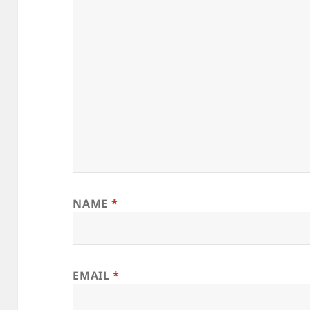
NAME
*
EMAIL
*