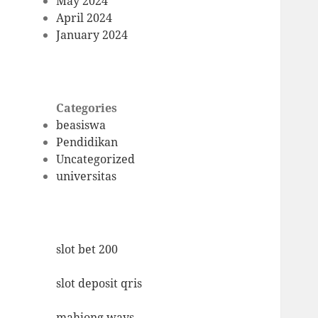
May 2024
April 2024
January 2024
Categories
beasiswa
Pendidikan
Uncategorized
universitas
slot bet 200
slot deposit qris
mahjong ways