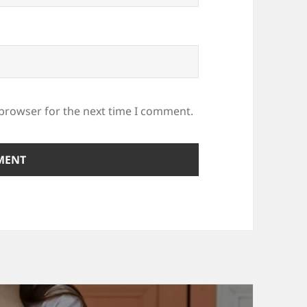
 browser for the next time I comment.