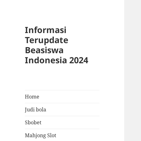
Informasi
Terupdate
Beasiswa
Indonesia 2024
Home
Judi bola
Sbobet
Mahjong Slot