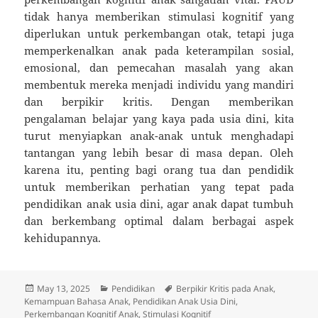
tidak hanya memberikan stimulasi kognitif yang
diperlukan untuk perkembangan otak, tetapi juga
memperkenalkan anak pada keterampilan sosial,
emosional, dan pemecahan masalah yang akan
membentuk mereka menjadi individu yang mandiri
dan berpikir kritis. Dengan memberikan
pengalaman belajar yang kaya pada usia dini, kita
turut menyiapkan anak-anak untuk menghadapi
tantangan yang lebih besar di masa depan. Oleh
karena itu, penting bagi orang tua dan pendidik
untuk memberikan perhatian yang tepat pada
pendidikan anak usia dini, agar anak dapat tumbuh
dan berkembang optimal dalam berbagai aspek
kehidupannya.
Posted
Categories
Tags
May 13, 2025
Pendidikan
Berpikir Kritis pada Anak
,
on
Kemampuan Bahasa Anak
,
Pendidikan Anak Usia Dini
,
Perkembangan Kognitif Anak
,
Stimulasi Kognitif