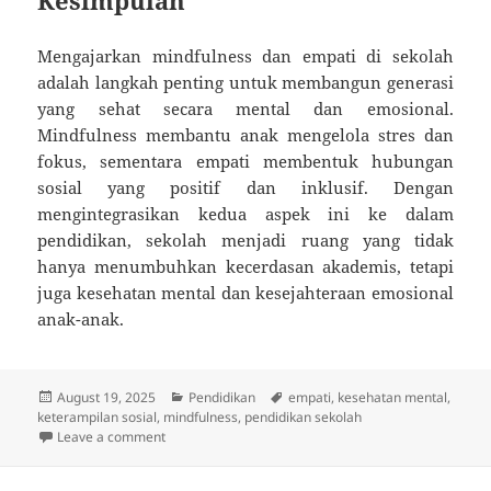
Mengajarkan mindfulness dan empati di sekolah
adalah langkah penting untuk membangun generasi
yang sehat secara mental dan emosional.
Mindfulness membantu anak mengelola stres dan
fokus, sementara empati membentuk hubungan
sosial yang positif dan inklusif. Dengan
mengintegrasikan kedua aspek ini ke dalam
pendidikan, sekolah menjadi ruang yang tidak
hanya menumbuhkan kecerdasan akademis, tetapi
juga kesehatan mental dan kesejahteraan emosional
anak-anak.
Posted
Categories
Tags
August 19, 2025
Pendidikan
empati
,
kesehatan mental
,
on
keterampilan sosial
,
mindfulness
,
pendidikan sekolah
on Pendidikan Kesehatan Mental: Mengapa Sekolah P
Leave a comment