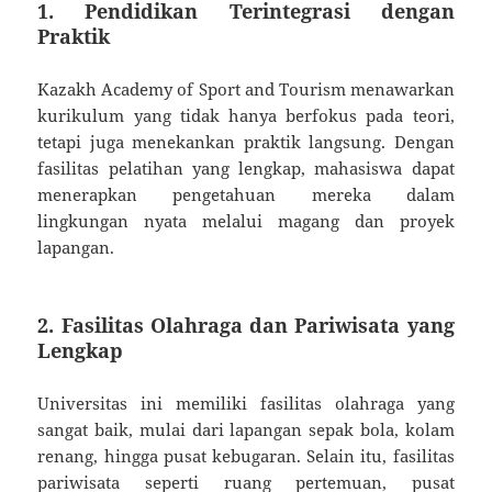
1. Pendidikan Terintegrasi dengan
Praktik
Kazakh Academy of Sport and Tourism menawarkan
kurikulum yang tidak hanya berfokus pada teori,
tetapi juga menekankan praktik langsung. Dengan
fasilitas pelatihan yang lengkap, mahasiswa dapat
menerapkan pengetahuan mereka dalam
lingkungan nyata melalui magang dan proyek
lapangan.
2. Fasilitas Olahraga dan Pariwisata yang
Lengkap
Universitas ini memiliki fasilitas olahraga yang
sangat baik, mulai dari lapangan sepak bola, kolam
renang, hingga pusat kebugaran. Selain itu, fasilitas
pariwisata seperti ruang pertemuan, pusat