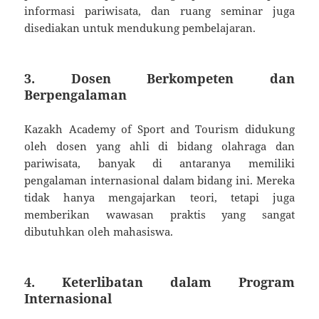
informasi pariwisata, dan ruang seminar juga
disediakan untuk mendukung pembelajaran.
3. Dosen Berkompeten dan
Berpengalaman
Kazakh Academy of Sport and Tourism didukung
oleh dosen yang ahli di bidang olahraga dan
pariwisata, banyak di antaranya memiliki
pengalaman internasional dalam bidang ini. Mereka
tidak hanya mengajarkan teori, tetapi juga
memberikan wawasan praktis yang sangat
dibutuhkan oleh mahasiswa.
4. Keterlibatan dalam Program
Internasional