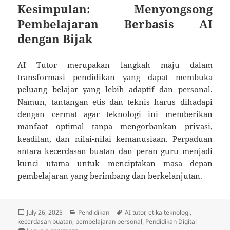
Kesimpulan: Menyongsong
Pembelajaran Berbasis AI
dengan Bijak
AI Tutor merupakan langkah maju dalam
transformasi pendidikan yang dapat membuka
peluang belajar yang lebih adaptif dan personal.
Namun, tantangan etis dan teknis harus dihadapi
dengan cermat agar teknologi ini memberikan
manfaat optimal tanpa mengorbankan privasi,
keadilan, dan nilai-nilai kemanusiaan. Perpaduan
antara kecerdasan buatan dan peran guru menjadi
kunci utama untuk menciptakan masa depan
pembelajaran yang berimbang dan berkelanjutan.
Posted
Categories
Tags
July 26, 2025
Pendidikan
AI tutor
,
etika teknologi
,
on
kecerdasan buatan
,
pembelajaran personal
,
Pendidikan Digital