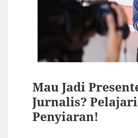
Mau Jadi Presente
Jurnalis? Pelajar
Penyiaran!