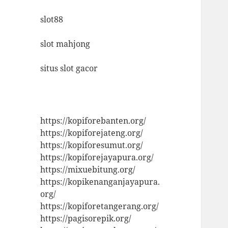
slot88
slot mahjong
situs slot gacor
https://kopiforebanten.org/
https://kopiforejateng.org/
https://kopiforesumut.org/
https://kopiforejayapura.org/
https://mixuebitung.org/
https://kopikenanganjayapura.
org/
https://kopiforetangerang.org/
https://pagisorepik.org/