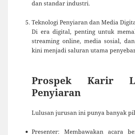
dan standar industri.
Teknologi Penyiaran dan Media Digit
Di era digital, penting untuk mema
streaming online, media sosial, dan
kini menjadi saluran utama penyeba
Prospek Karir L
Penyiaran
Lulusan jurusan ini punya banyak pili
Presenter: Membawakan acara ber