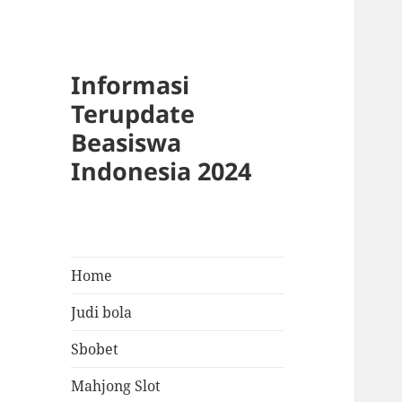
Informasi
Terupdate
Beasiswa
Indonesia 2024
Home
Judi bola
Sbobet
Mahjong Slot