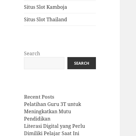
Situs Slot Kamboja
Situs Slot Thailand
Search
SEARCH
Recent Posts
Pelatihan Guru 3T untuk
Meningkatkan Mutu
Pendidikan
Literasi Digital yang Perlu
Dimiliki Pelajar Saat Ini