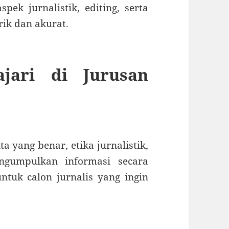
pek jurnalistik, editing, serta
ik dan akurat.
ajari di Jurusan
a yang benar, etika jurnalistik,
ngumpulkan informasi secara
untuk calon jurnalis yang ingin