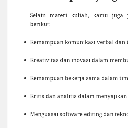
Selain materi kuliah, kamu juga
berikut:
Kemampuan komunikasi verbal dan tu
Kreativitas dan inovasi dalam membu
Kemampuan bekerja sama dalam tim
Kritis dan analitis dalam menyajikan 
Menguasai software editing dan tekno