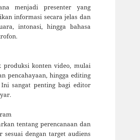
ana menjadi presenter yang
an informasi secara jelas dan
ara, intonasi, hingga bahasa
rofon.
 produksi konten video, mulai
n pencahayaan, hingga editing
Ini sangat penting bagi editor
yar.
gram
jarkan tentang perencanaan dan
 sesuai dengan target audiens