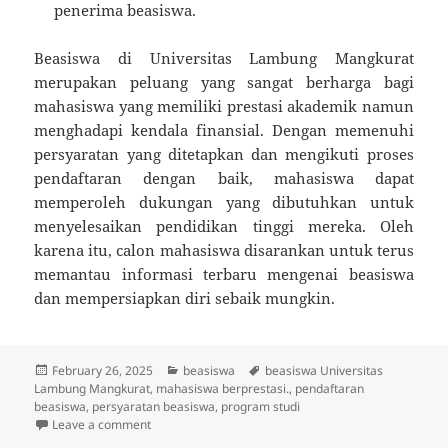
penerima beasiswa.
Beasiswa di Universitas Lambung Mangkurat
merupakan peluang yang sangat berharga bagi
mahasiswa yang memiliki prestasi akademik namun
menghadapi kendala finansial. Dengan memenuhi
persyaratan yang ditetapkan dan mengikuti proses
pendaftaran dengan baik, mahasiswa dapat
memperoleh dukungan yang dibutuhkan untuk
menyelesaikan pendidikan tinggi mereka. Oleh
karena itu, calon mahasiswa disarankan untuk terus
memantau informasi terbaru mengenai beasiswa
dan mempersiapkan diri sebaik mungkin.
Posted
Categories
Tags
February 26, 2025
beasiswa
beasiswa Universitas
on
Lambung Mangkurat
,
mahasiswa berprestasi.
,
pendaftaran
beasiswa
,
persyaratan beasiswa
,
program studi
on Persyaratan Beasiswa di Universitas Lambung Ma
Leave a comment