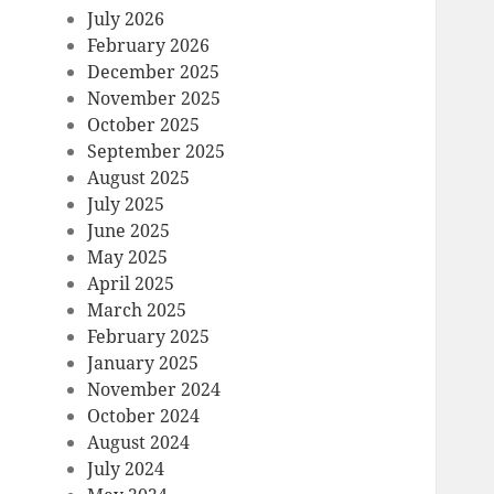
July 2026
February 2026
December 2025
November 2025
October 2025
September 2025
August 2025
July 2025
June 2025
May 2025
April 2025
March 2025
February 2025
January 2025
November 2024
October 2024
August 2024
July 2024