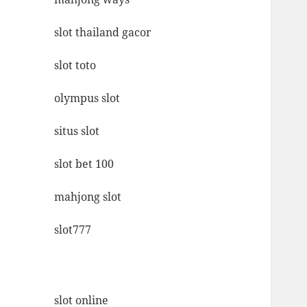
slot thailand gacor
slot toto
olympus slot
situs slot
slot bet 100
mahjong slot
slot777
slot online