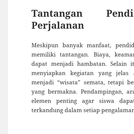
Tantangan Pendi
Perjalanan
Meskipun banyak manfaat, pendid
memiliki tantangan. Biaya, keaman
dapat menjadi hambatan. Selain itu
menyiapkan kegiatan yang jelas 
menjadi “wisata” semata, tetapi b
yang bermakna. Pendampingan, arah
elemen penting agar siswa dap
terkandung dalam setiap pengalaman