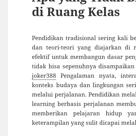
di Ruang Kelas
Pendidikan tradisional sering kali b
dan teori-teori yang diajarkan di 
efektif untuk membangun dasar pen
tidak bisa sepenuhnya disampaikan 
joker388
Pengalaman nyata, intera
konteks budaya dan lingkungan seri
melalui perjalanan. Pendidikan melal
learning berbasis perjalanan membu
memberikan pelajaran hidup y
keterampilan yang sulit dicapai mela