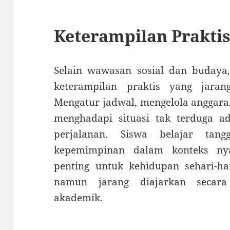
Keterampilan Praktis
Selain wawasan sosial dan budaya,
keterampilan praktis yang jaran
Mengatur jadwal, mengelola anggara
menghadapi situasi tak terduga a
perjalanan. Siswa belajar tang
kepemimpinan dalam konteks nya
penting untuk kehidupan sehari-ha
namun jarang diajarkan secara
akademik.