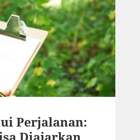
ui Perjalanan:
isa Diajarkan