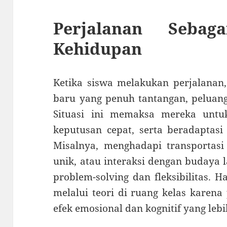
Perjalanan Sebag
Kehidupan
Ketika siswa melakukan perjalanan
baru yang penuh tantangan, peluang
Situasi ini memaksa mereka untuk
keputusan cepat, serta beradaptasi
Misalnya, menghadapi transportas
unik, atau interaksi dengan budaya l
problem-solving dan fleksibilitas. Ha
melalui teori di ruang kelas karen
efek emosional dan kognitif yang lebi