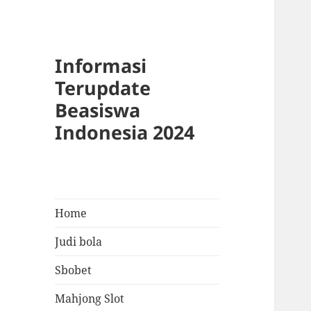
Informasi
Terupdate
Beasiswa
Indonesia 2024
Home
Judi bola
Sbobet
Mahjong Slot