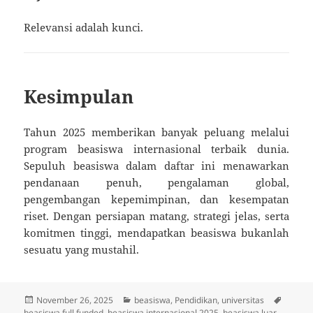
Relevansi adalah kunci.
Kesimpulan
Tahun 2025 memberikan banyak peluang melalui
program beasiswa internasional terbaik dunia.
Sepuluh beasiswa dalam daftar ini menawarkan
pendanaan penuh, pengalaman global,
pengembangan kepemimpinan, dan kesempatan
riset. Dengan persiapan matang, strategi jelas, serta
komitmen tinggi, mendapatkan beasiswa bukanlah
sesuatu yang mustahil.
Posted
Categories
Tags
November 26, 2025
beasiswa
,
Pendidikan
,
universitas
on
beasiswa full funded
,
beasiswa internasional 2025
,
beasiswa luar