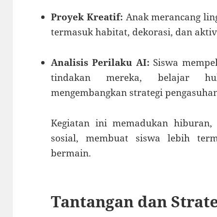
Proyek Kreatif:
Anak merancang lingk
termasuk habitat, dekorasi, dan aktiv
Analisis Perilaku AI:
Siswa mempel
tindakan mereka, belajar hu
mengembangkan strategi pengasuhan 
Kegiatan ini memadukan hiburan, k
sosial, membuat siswa lebih term
bermain.
Tantangan dan Strat