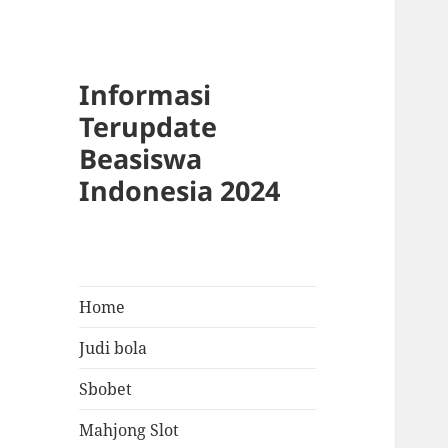
Informasi
Terupdate
Beasiswa
Indonesia 2024
Home
Judi bola
Sbobet
Mahjong Slot