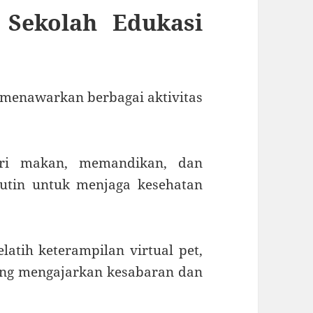
 Sekolah Edukasi
a menawarkan berbagai aktivitas
i makan, memandikan, dan
utin untuk menjaga kesehatan
atih keterampilan virtual pet,
 yang mengajarkan kesabaran dan