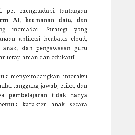
al pet menghadapi tantangan
form AI
, keamanan data, dan
ang memadai. Strategi yang
naan aplikasi berbasis cloud,
 anak, dan pengawasan guru
r tetap aman dan edukatif.
ntuk menyeimbangkan interaksi
nilai tanggung jawab, etika, dan
wa pembelajaran tidak hanya
mbentuk karakter anak secara