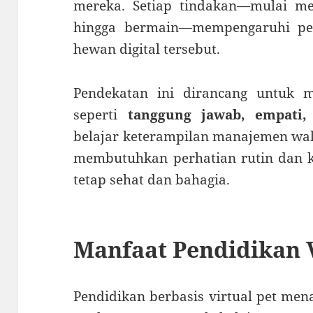
mereka. Setiap tindakan—mulai m
hingga bermain—mempengaruhi pe
hewan digital tersebut.
Pendekatan ini dirancang untuk me
seperti
tanggung jawab, empati, 
belajar keterampilan manajemen wak
membutuhkan perhatian rutin dan k
tetap sehat dan bahagia.
Manfaat Pendidikan V
Pendidikan berbasis virtual pet me