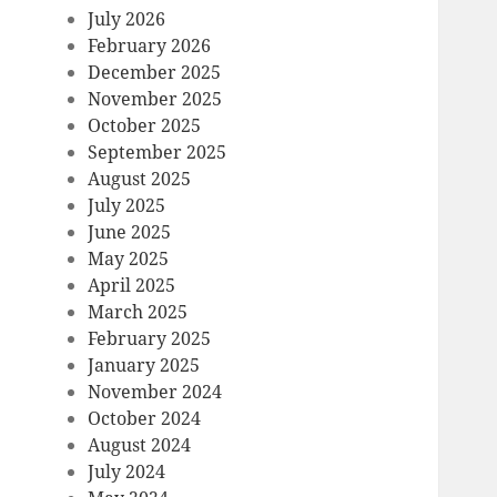
July 2026
February 2026
December 2025
November 2025
October 2025
September 2025
August 2025
July 2025
June 2025
May 2025
April 2025
March 2025
February 2025
January 2025
November 2024
October 2024
August 2024
July 2024