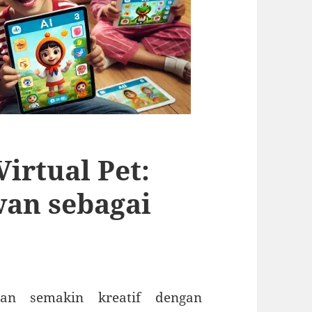
irtual Pet:
an sebagai
kan semakin kreatif dengan