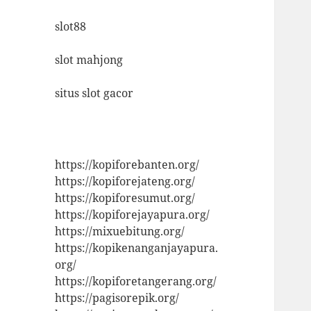
slot88
slot mahjong
situs slot gacor
https://kopiforebanten.org/
https://kopiforejateng.org/
https://kopiforesumut.org/
https://kopiforejayapura.org/
https://mixuebitung.org/
https://kopikenanganjayapura.
org/
https://kopiforetangerang.org/
https://pagisorepik.org/