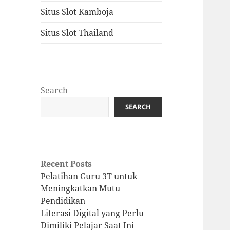
Situs Slot Kamboja
Situs Slot Thailand
Search
SEARCH
Recent Posts
Pelatihan Guru 3T untuk
Meningkatkan Mutu
Pendidikan
Literasi Digital yang Perlu
Dimiliki Pelajar Saat Ini