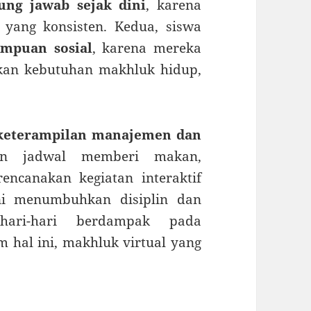
ung jawab sejak dini
, karena
yang konsisten. Kedua, siswa
mpuan sosial
, karena mereka
an kebutuhan makhluk hidup,
keterampilan manajemen dan
kan jadwal memberi makan,
ncanakan kegiatan interaktif
ini menumbuhkan disiplin dan
hari-hari berdampak pada
 hal ini, makhluk virtual yang