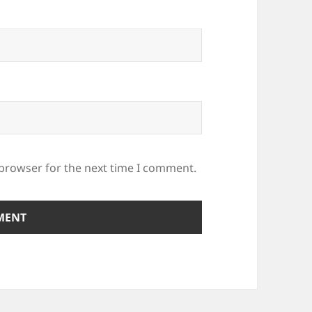
 browser for the next time I comment.