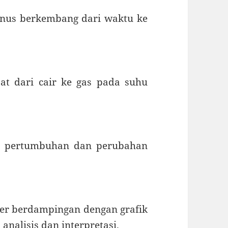
nus berkembang dari waktu ke
t dari cair ke gas pada suhu
 pertumbuhan dan perubahan
r berdampingan dengan grafik
analisis dan interpretasi.