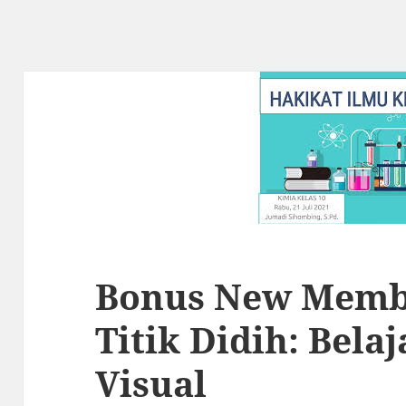
Bonus New Membe
Titik Didih: Bela
Visual