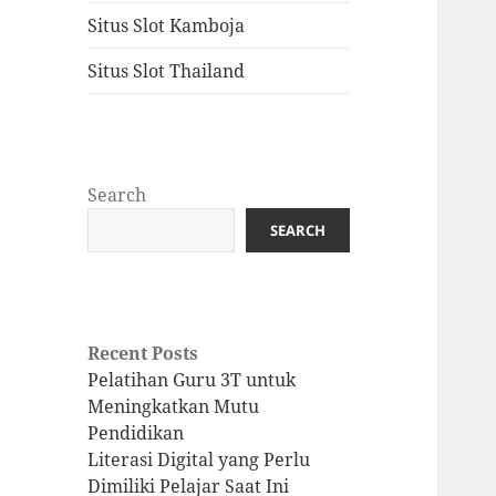
Situs Slot Kamboja
Situs Slot Thailand
Search
SEARCH
Recent Posts
Pelatihan Guru 3T untuk
Meningkatkan Mutu
Pendidikan
Literasi Digital yang Perlu
Dimiliki Pelajar Saat Ini