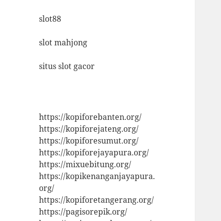
slot88
slot mahjong
situs slot gacor
https://kopiforebanten.org/
https://kopiforejateng.org/
https://kopiforesumut.org/
https://kopiforejayapura.org/
https://mixuebitung.org/
https://kopikenanganjayapura.
org/
https://kopiforetangerang.org/
https://pagisorepik.org/