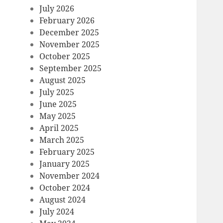
July 2026
February 2026
December 2025
November 2025
October 2025
September 2025
August 2025
July 2025
June 2025
May 2025
April 2025
March 2025
February 2025
January 2025
November 2024
October 2024
August 2024
July 2024