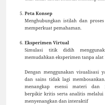
Peta Konsep
Menghubungkan istilah dan proses
memperkuat pemahaman.
Eksperimen Virtual
Simulasi titik didih mengguna
memudahkan eksperimen tanpa alat 
Dengan menggunakan visualisasi ya
dan sains tidak lagi membosankan.
menangkap esensi materi dan
berpikir kritis serta analitis melal
menyenangkan dan interaktif