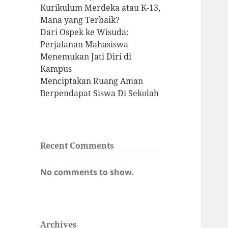
Kurikulum Merdeka atau K-13,
Mana yang Terbaik?
Dari Ospek ke Wisuda:
Perjalanan Mahasiswa
Menemukan Jati Diri di
Kampus
Menciptakan Ruang Aman
Berpendapat Siswa Di Sekolah
Recent Comments
No comments to show.
Archives