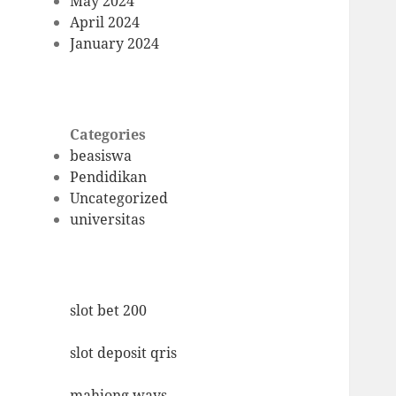
May 2024
April 2024
January 2024
Categories
beasiswa
Pendidikan
Uncategorized
universitas
slot bet 200
slot deposit qris
mahjong ways