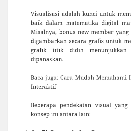
Visualisasi adalah kunci untuk me
baik dalam matematika digital m
Misalnya, bonus new member yang b
digambarkan secara grafis untuk m
grafik titik didih menunjukkan
dipanaskan.
Baca juga: Cara Mudah Memahami I
Interaktif
Beberapa pendekatan visual yang 
konsep ini antara lain: