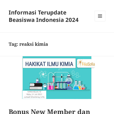
Informasi Terupdate
Beasiswa Indonesia 2024
MENU
AND
WIDGETS
Tag:
reaksi kimia
Bonus New Member dan