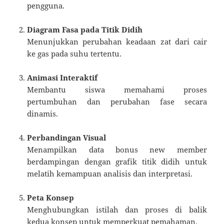
pengguna.
Diagram Fasa pada Titik Didih
Menunjukkan perubahan keadaan zat dari cair
ke gas pada suhu tertentu.
Animasi Interaktif
Membantu siswa memahami proses
pertumbuhan dan perubahan fase secara
dinamis.
Perbandingan Visual
Menampilkan data bonus new member
berdampingan dengan grafik titik didih untuk
melatih kemampuan analisis dan interpretasi.
Peta Konsep
Menghubungkan istilah dan proses di balik
kedua konsep untuk memperkuat pemahaman.