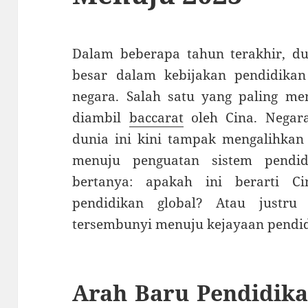
Dalam beberapa tahun terakhir, du
besar dalam kebijakan pendidika
negara. Salah satu yang paling me
diambil
baccarat
oleh Cina. Negara
dunia ini kini tampak mengalihkan 
menuju penguatan sistem pendid
bertanya: apakah ini berarti C
pendidikan global? Atau justru
tersembunyi menuju kejayaan pendi
Arah Baru Pendidika