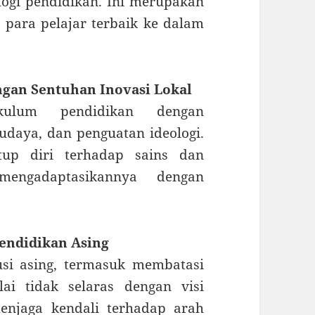
logi pendidikan. Ini merupakan
 para pelajar terbaik ke dalam
gan Sentuhan Inovasi Lokal
kulum pendidikan dengan
daya, dan penguatan ideologi.
up diri terhadap sains dan
mengadaptasikannya dengan
endidikan Asing
usi asing, termasuk membatasi
lai tidak selaras dengan visi
enjaga kendali terhadap arah