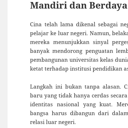
Mandiri dan Berdaya
Cina telah lama dikenal sebagai n
pelajar ke luar negeri. Namun, belak
mereka menunjukkan sinyal perges
banyak mendorong penguatan lemb
pembangunan universitas kelas dunia 
ketat terhadap institusi pendidikan a
Langkah ini bukan tanpa alasan. C
baru yang tidak hanya cerdas secara
identitas nasional yang kuat. M
bangsa harus dibangun dari dala
relasi luar negeri.