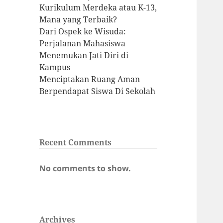
Kurikulum Merdeka atau K-13,
Mana yang Terbaik?
Dari Ospek ke Wisuda:
Perjalanan Mahasiswa
Menemukan Jati Diri di
Kampus
Menciptakan Ruang Aman
Berpendapat Siswa Di Sekolah
Recent Comments
No comments to show.
Archives