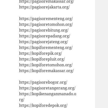
https://pagisoremakassar.org/
https://pagisorejakarta.org/
https://pagisorementeng.org/
https://pagisoretomohon.org/
https://pagisorebitung.org/
https://pagisorepadang.org/
https://pagisorejateng.org/
https://kopiforementeng.org/
https://kopiforepik.org/
https://kopiforepluit.org/
https://kopiforetomohon.org/
https://kopiforemakassar.org/
https://pagisorebogor.org/
https://pagisoretangerang.org/
https://kopikenanganmanado.o
rg/
https://kopiforedepok.org/