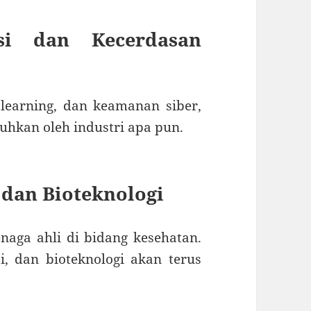
asi dan Kecerdasan
earning, dan keamanan siber,
tuhkan oleh industri apa pun.
dan Bioteknologi
aga ahli di bidang kesehatan.
, dan bioteknologi akan terus