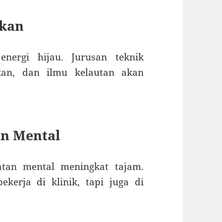
ukan
nergi hijau. Jurusan teknik
ukan, dan ilmu kelautan akan
an Mental
atan mental meningkat tajam.
ekerja di klinik, tapi juga di