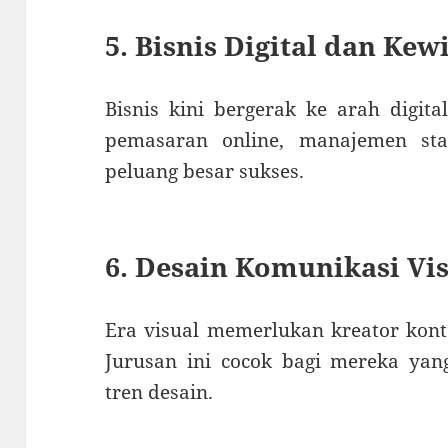
5.
Bisnis Digital dan Ke
Bisnis kini bergerak ke arah digit
pemasaran online, manajemen st
peluang besar sukses.
6.
Desain Komunikasi Vi
Era visual memerlukan kreator konte
Jurusan ini cocok bagi mereka yang
tren desain.