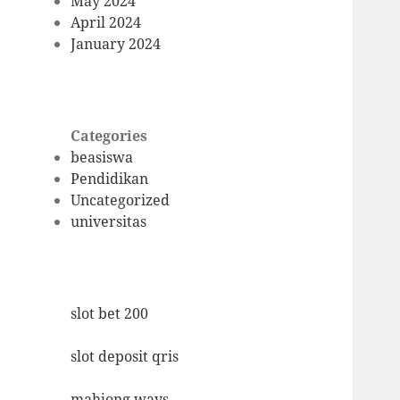
May 2024
April 2024
January 2024
Categories
beasiswa
Pendidikan
Uncategorized
universitas
slot bet 200
slot deposit qris
mahjong ways