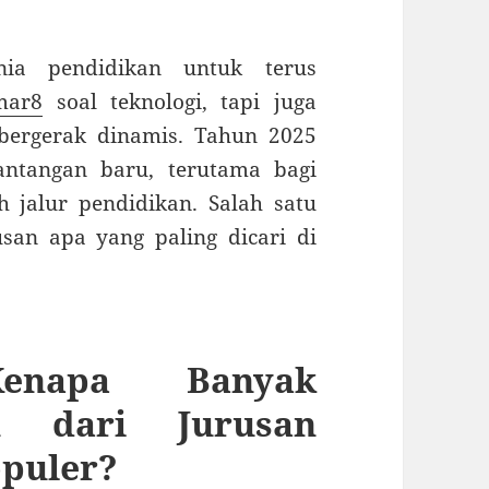
ia pendidikan untuk terus
mar8
soal teknologi, tapi juga
bergerak dinamis. Tahun 2025
antangan baru, terutama bagi
 jalur pendidikan. Salah satu
san apa yang paling dicari di
napa Banyak
h dari Jurusan
opuler?