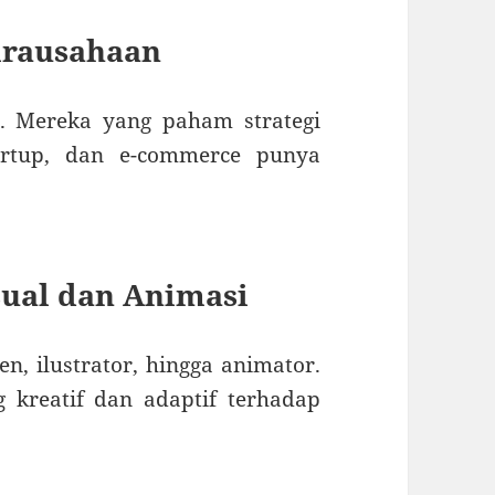
wirausahaan
al. Mereka yang paham strategi
artup, dan e-commerce punya
sual dan Animasi
n, ilustrator, hingga animator.
 kreatif dan adaptif terhadap