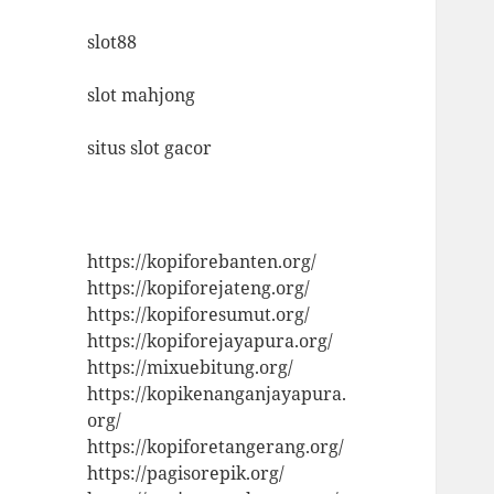
slot88
slot mahjong
situs slot gacor
https://kopiforebanten.org/
https://kopiforejateng.org/
https://kopiforesumut.org/
https://kopiforejayapura.org/
https://mixuebitung.org/
https://kopikenanganjayapura.
org/
https://kopiforetangerang.org/
https://pagisorepik.org/