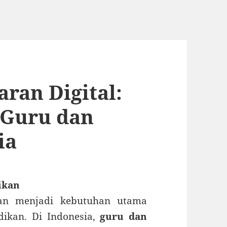
ran Digital:
Guru dan
ia
ikan
aran menjadi kebutuhan utama
dikan. Di Indonesia,
guru dan