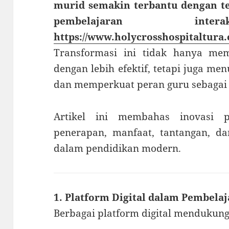
murid semakin terbantu dengan 
pembelajaran interak
https://www.holycrosshospitaltura
Transformasi ini tidak hanya m
dengan lebih efektif, tetapi juga m
dan memperkuat peran guru sebagai f
Artikel ini membahas inovasi pe
penerapan, manfaat, tantangan, da
dalam pendidikan modern.
1. Platform Digital dalam Pembela
Berbagai platform digital mendukung 