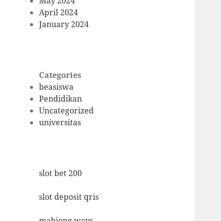
May 2024
April 2024
January 2024
Categories
beasiswa
Pendidikan
Uncategorized
universitas
slot bet 200
slot deposit qris
mahjong ways