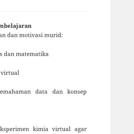
mbelajaran
n dan motivasi murid:
ns dan matematika
virtual
pemahaman data dan konsep
ksperimen kimia virtual agar