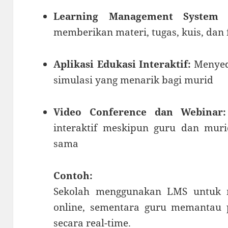
Learning Management System 
memberikan materi, tugas, kuis, dan 
Aplikasi Edukasi Interaktif:
Menyedi
simulasi yang menarik bagi murid
Video Conference dan Webinar:
interaktif meskipun guru dan muri
sama
Contoh:
Sekolah menggunakan LMS untuk 
online, sementara guru memantau 
secara real-time.