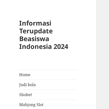
Informasi
Terupdate
Beasiswa
Indonesia 2024
Home
Judi bola
Sbobet
Mahjong Slot