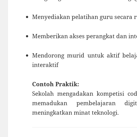
Menyediakan pelatihan guru secara r
Memberikan akses perangkat dan in
Mendorong murid untuk aktif belaja
interaktif
Contoh Praktik:
Sekolah mengadakan kompetisi cod
memadukan pembelajaran digit
meningkatkan minat teknologi.