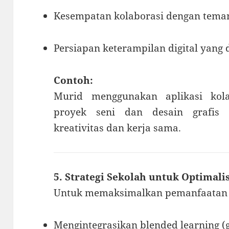
Kesempatan kolaborasi dengan teman
Persiapan keterampilan digital yang
Contoh:
Murid menggunakan aplikasi kola
proyek seni dan desain grafis
kreativitas dan kerja sama.
5. Strategi Sekolah untuk Optimali
Untuk memaksimalkan pemanfaatan t
Mengintegrasikan blended learning (g