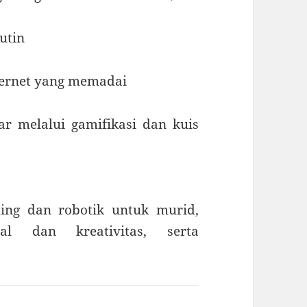
utin
ternet yang memadai
r melalui gamifikasi dan kuis
ing dan robotik untuk murid,
al dan kreativitas, serta