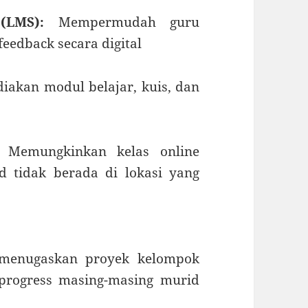
(LMS):
Mempermudah guru
feedback secara digital
akan modul belajar, kuis, dan
Memungkinkan kelas online
d tidak berada di lokasi yang
menugaskan proyek kelompok
progress masing-masing murid