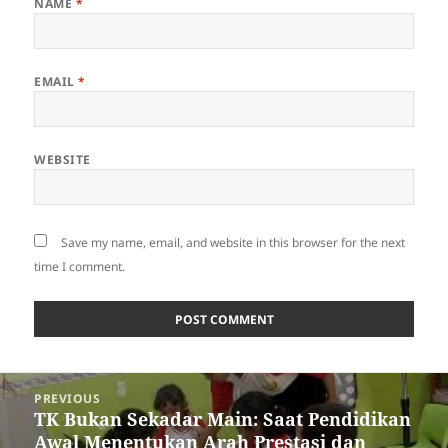
NAME
*
EMAIL
*
WEBSITE
Save my name, email, and website in this browser for the next
time I comment.
Post
PREVIOUS
navigation
TK Bukan Sekadar Main: Saat Pendidikan
Previous
Awal Menentukan Arah Prestasi dan
post: