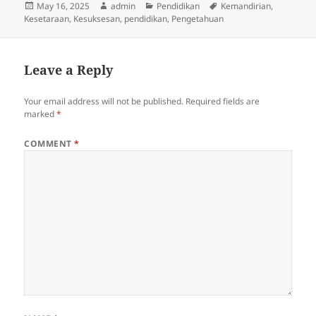
Posted
Author
Categories
Tags
May 16, 2025
admin
Pendidikan
Kemandirian
,
on
Kesetaraan
,
Kesuksesan
,
pendidikan
,
Pengetahuan
Leave a Reply
Your email address will not be published.
Required fields are
marked
*
COMMENT
*