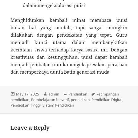
dalam mengeksplorasi puisi
Menghidupkan kembali minat membaca puisi
bukan hal yang mudah, tapi sangat mungkin
dilakukan dengan pendekatan yang tepat. Guru
menjadi kunci utama dalam membangkitkan
kecintaan siswa terhadap karya sastra ini. Dengan
kreativitas dan kesungguhan, puisi dapat kembali
menjadi jembatan untuk mengekspresikan perasaan
dan memperkaya dunia batin generasi muda
Posted
Author
Categories
Tags
May 17, 2025
admin
Pendidikan
ketimpangan
on
pendidikan
,
Pembelajaran Inovatif
,
pendidikan
,
Pendidikan Digital
,
Pendidikan Tinggi
,
Sistem Pendidikan
Leave a Reply