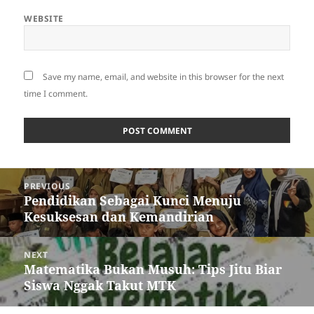
WEBSITE
Save my name, email, and website in this browser for the next
time I comment.
Post
PREVIOUS
navigation
Pendidikan Sebagai Kunci Menuju
Previous
Kesuksesan dan Kemandirian
post:
NEXT
Matematika Bukan Musuh: Tips Jitu Biar
Next
Siswa Nggak Takut MTK
post: