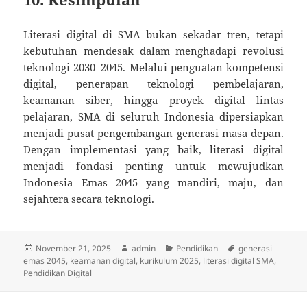
Literasi digital di SMA bukan sekadar tren, tetapi
kebutuhan mendesak dalam menghadapi revolusi
teknologi 2030–2045. Melalui penguatan kompetensi
digital, penerapan teknologi pembelajaran,
keamanan siber, hingga proyek digital lintas
pelajaran, SMA di seluruh Indonesia dipersiapkan
menjadi pusat pengembangan generasi masa depan.
Dengan implementasi yang baik, literasi digital
menjadi fondasi penting untuk mewujudkan
Indonesia Emas 2045 yang mandiri, maju, dan
sejahtera secara teknologi.
Posted
Author
Categories
Tags
November 21, 2025
admin
Pendidikan
generasi
on
emas 2045
,
keamanan digital
,
kurikulum 2025
,
literasi digital SMA
,
Pendidikan Digital