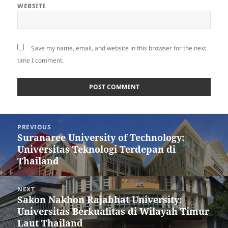
WEBSITE
Save my name, email, and website in this browser for the next
time I comment.
Post
PREVIOUS
navigation
Suranaree University of Technology:
Previous
Universitas Teknologi Terdepan di
post:
Thailand
NEXT
Sakon Nakhon Rajabhat University:
Next
Universitas Berkualitas di Wilayah Timur
post:
Laut Thailand