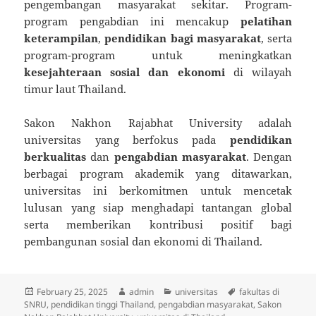
pengembangan masyarakat sekitar. Program-
program pengabdian ini mencakup
pelatihan
keterampilan
,
pendidikan bagi masyarakat
, serta
program-program untuk meningkatkan
kesejahteraan sosial dan ekonomi
di wilayah
timur laut Thailand.
Sakon Nakhon Rajabhat University adalah
universitas yang berfokus pada
pendidikan
berkualitas
dan
pengabdian masyarakat
. Dengan
berbagai program akademik yang ditawarkan,
universitas ini berkomitmen untuk mencetak
lulusan yang siap menghadapi tantangan global
serta memberikan kontribusi positif bagi
pembangunan sosial dan ekonomi di Thailand.
Posted
Author
Categories
Tags
February 25, 2025
admin
universitas
fakultas di
on
SNRU
,
pendidikan tinggi Thailand
,
pengabdian masyarakat
,
Sakon