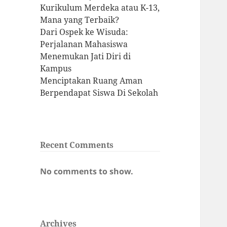
Kurikulum Merdeka atau K-13,
Mana yang Terbaik?
Dari Ospek ke Wisuda:
Perjalanan Mahasiswa
Menemukan Jati Diri di
Kampus
Menciptakan Ruang Aman
Berpendapat Siswa Di Sekolah
Recent Comments
No comments to show.
Archives