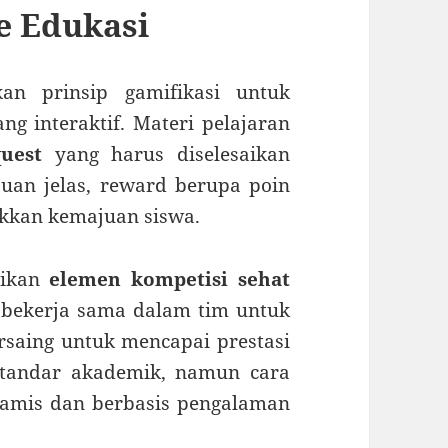
e Edukasi
an prinsip gamifikasi untuk
 interaktif. Materi pelajaran
uest
yang harus diselesaikan
juan jelas, reward berupa poin
ukkan kemajuan siswa.
asikan
elemen kompetisi sehat
a bekerja sama dalam tim untuk
rsaing untuk mencapai prestasi
 standar akademik, namun cara
namis dan berbasis pengalaman