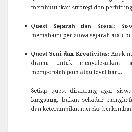
membutuhkan strategi dan perhitung
Quest Sejarah dan Sosial:
Sisw
memahami peristiwa sejarah atau bud
Quest Seni dan Kreativitas:
Anak me
drama untuk menyelesaikan tan
memperoleh poin atau level baru.
Setiap quest dirancang agar sisw
langsung
, bukan sekadar menghaf
dan keterampilan mereka berkemban