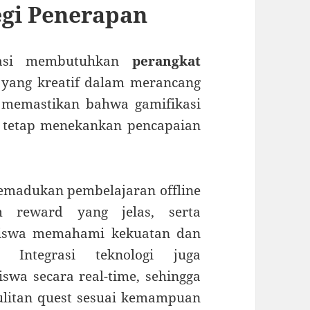
egi Penerapan
kasi membutuhkan
perangkat
yang kreatif dalam merancang
h memastikan bahwa gamifikasi
i tetap menekankan pencapaian
emadukan pembelajaran offline
m reward yang jelas, serta
 siswa memahami kekuatan dan
 Integrasi teknologi juga
wa secara real-time, sehingga
ulitan quest sesuai kemampuan