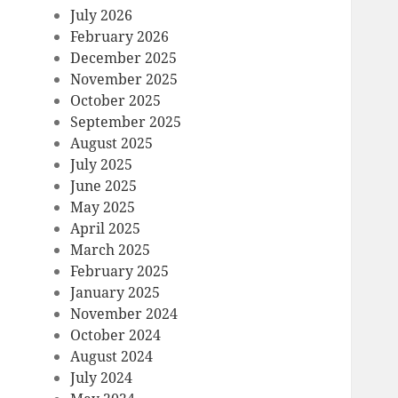
July 2026
February 2026
December 2025
November 2025
October 2025
September 2025
August 2025
July 2025
June 2025
May 2025
April 2025
March 2025
February 2025
January 2025
November 2024
October 2024
August 2024
July 2024