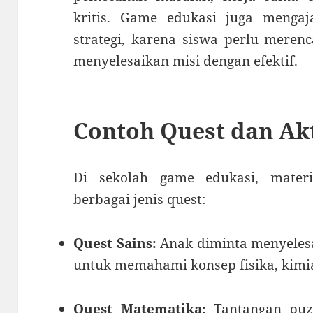
kritis. Game edukasi juga meng
strategi, karena siswa perlu meren
menyelesaikan misi dengan efektif.
Contoh Quest dan Akt
Di sekolah game edukasi, mater
berbagai jenis quest:
Quest Sains:
Anak diminta menyelesa
untuk memahami konsep fisika, kimia,
Quest Matematika:
Tantangan puzz