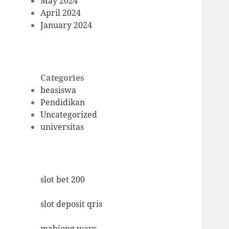
May 2024
April 2024
January 2024
Categories
beasiswa
Pendidikan
Uncategorized
universitas
slot bet 200
slot deposit qris
mahjong ways