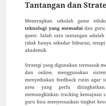
Tantangan dan Strat
Menerapkan sekolah game edu
teknologi yang memadai
dan guru 
quest. Salah satu tantangan adala
tidak hanya sekadar hiburan, tetap
akademik.
Strategi yang digunakan termasuk m
dan online, menggunakan siste
menyediakan feedback rutin agar
area yang perlu ditingkatkan.
memungkinkan tracking kemajuan sis
guru bisa menyesuaikan tingkat kes