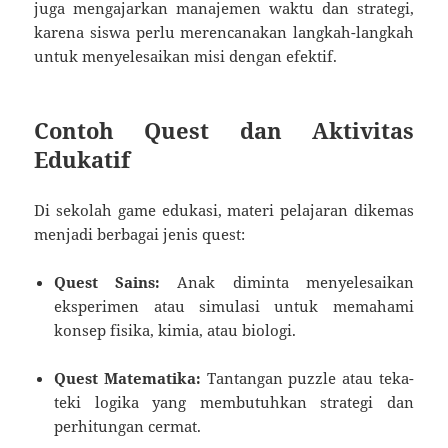
juga mengajarkan manajemen waktu dan strategi,
karena siswa perlu merencanakan langkah-langkah
untuk menyelesaikan misi dengan efektif.
Contoh Quest dan Aktivitas
Edukatif
Di sekolah game edukasi, materi pelajaran dikemas
menjadi berbagai jenis quest:
Quest Sains:
Anak diminta menyelesaikan
eksperimen atau simulasi untuk memahami
konsep fisika, kimia, atau biologi.
Quest Matematika:
Tantangan puzzle atau teka-
teki logika yang membutuhkan strategi dan
perhitungan cermat.