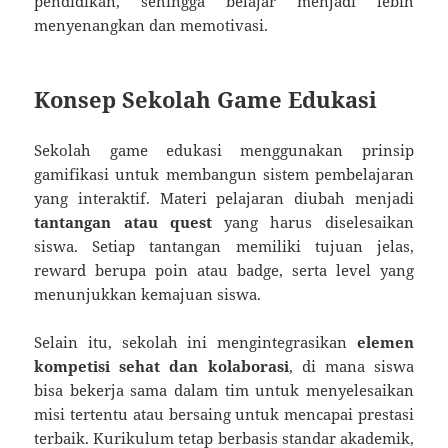
pendidikan, sehingga belajar menjadi lebih
menyenangkan dan memotivasi.
Konsep Sekolah Game Edukasi
Sekolah game edukasi menggunakan prinsip
gamifikasi untuk membangun sistem pembelajaran
yang interaktif. Materi pelajaran diubah menjadi
tantangan atau quest
yang harus diselesaikan
siswa. Setiap tantangan memiliki tujuan jelas,
reward berupa poin atau badge, serta level yang
menunjukkan kemajuan siswa.
Selain itu, sekolah ini mengintegrasikan
elemen
kompetisi sehat dan kolaborasi
, di mana siswa
bisa bekerja sama dalam tim untuk menyelesaikan
misi tertentu atau bersaing untuk mencapai prestasi
terbaik. Kurikulum tetap berbasis standar akademik,