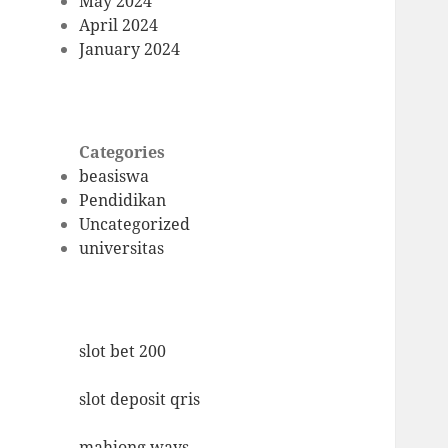
May 2024
April 2024
January 2024
Categories
beasiswa
Pendidikan
Uncategorized
universitas
slot bet 200
slot deposit qris
mahjong ways