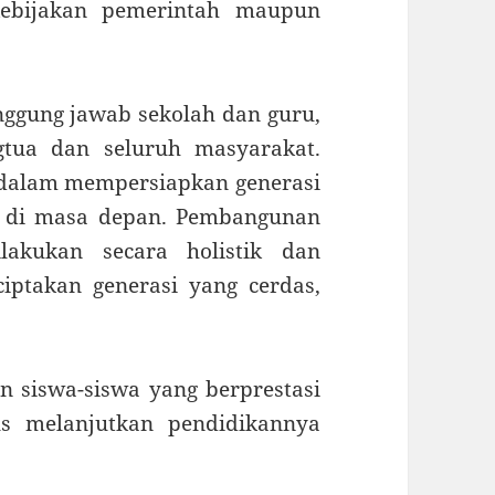
 kebijakan pemerintah maupun
ggung jawab sekolah dan guru,
tua dan seluruh masyarakat.
r dalam mempersiapkan generasi
 di masa depan. Pembangunan
lakukan secara holistik dan
iptakan generasi yang cerdas,
 siswa-siswa yang berprestasi
 melanjutkan pendidikannya