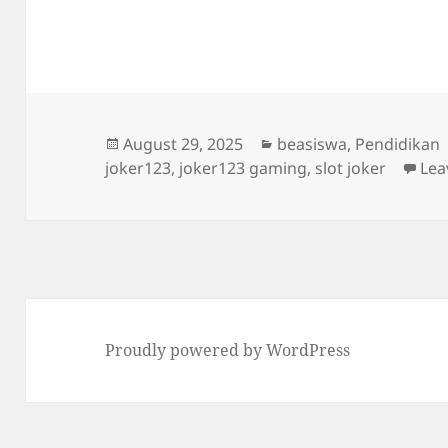
Posted
Categories
August 29, 2025
beasiswa
,
Pendidikan
on
joker123
,
joker123 gaming
,
slot joker
Lea
Proudly powered by WordPress