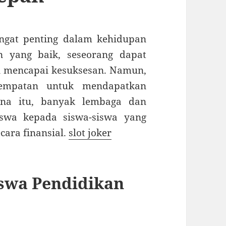
ngat penting dalam kehidupan
n yang baik, seseorang dapat
 mencapai kesuksesan. Namun,
sempatan untuk mendapatkan
ena itu, banyak lembaga dan
iswa kepada siswa-siswa yang
ara finansial.
slot joker
iswa Pendidikan