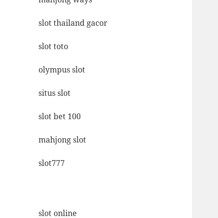
slot thailand gacor
slot toto
olympus slot
situs slot
slot bet 100
mahjong slot
slot777
slot online