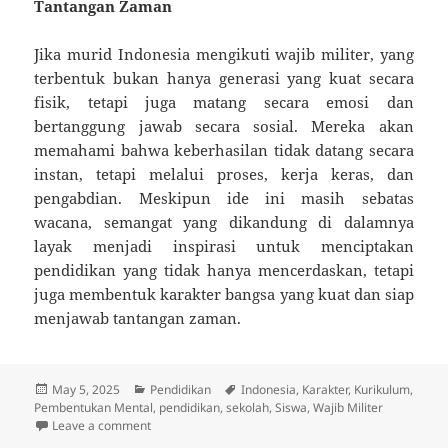
Tantangan Zaman
Jika murid Indonesia mengikuti wajib militer, yang
terbentuk bukan hanya generasi yang kuat secara
fisik, tetapi juga matang secara emosi dan
bertanggung jawab secara sosial. Mereka akan
memahami bahwa keberhasilan tidak datang secara
instan, tetapi melalui proses, kerja keras, dan
pengabdian. Meskipun ide ini masih sebatas
wacana, semangat yang dikandung di dalamnya
layak menjadi inspirasi untuk menciptakan
pendidikan yang tidak hanya mencerdaskan, tetapi
juga membentuk karakter bangsa yang kuat dan siap
menjawab tantangan zaman.
Posted
Categories
Tags
May 5, 2025
Pendidikan
Indonesia
,
Karakter
,
Kurikulum
,
on
Pembentukan Mental
,
pendidikan
,
sekolah
,
Siswa
,
Wajib Militer
on Jika Murid Indonesia Mengikuti Wajib Militer, Inila
Leave a comment