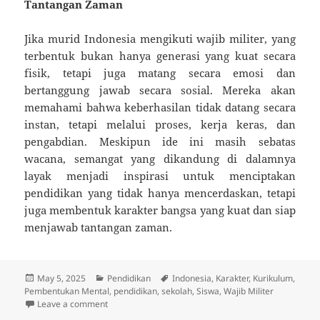
Tantangan Zaman
Jika murid Indonesia mengikuti wajib militer, yang
terbentuk bukan hanya generasi yang kuat secara
fisik, tetapi juga matang secara emosi dan
bertanggung jawab secara sosial. Mereka akan
memahami bahwa keberhasilan tidak datang secara
instan, tetapi melalui proses, kerja keras, dan
pengabdian. Meskipun ide ini masih sebatas
wacana, semangat yang dikandung di dalamnya
layak menjadi inspirasi untuk menciptakan
pendidikan yang tidak hanya mencerdaskan, tetapi
juga membentuk karakter bangsa yang kuat dan siap
menjawab tantangan zaman.
Posted
Categories
Tags
May 5, 2025
Pendidikan
Indonesia
,
Karakter
,
Kurikulum
,
on
Pembentukan Mental
,
pendidikan
,
sekolah
,
Siswa
,
Wajib Militer
on Jika Murid Indonesia Mengikuti Wajib Militer, Inila
Leave a comment