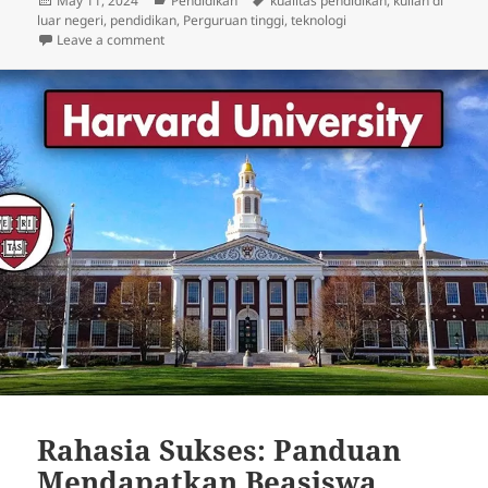
May 11, 2024
Pendidikan
kualitas pendidikan
,
kuliah di
on
luar negeri
,
pendidikan
,
Perguruan tinggi
,
teknologi
on Pentingnya Membangun Masa Depan yang Cerah
Leave a comment
Rahasia Sukses: Panduan
Mendapatkan Beasiswa